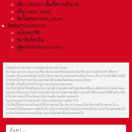
เที่ยว UNESCO พื้นที่สงวนชีวมวล
เที่ยว iok2u_travel
อัลปั้มเพลง iok2u_music
ติดต่อเรา
CONTACT US
สมัครสมาชิก
สมาชิกล็อกอิน
ผู้ดูแลระบบ
Administrator
มิสเตอร์เรน (Mr. Rain) และมิสเตอร์เชน (Mr. Chain)
Mr. Rain และ Mr. Chain สองพี่น้องในโลกออฟไลน์และออนไลน์ที่จะมาร่วมมือกันสร้างสื่อสาร
สนเทศ เพื่อเผยแพร่ให้ความรู้ในเรื่องราวต่างๆ มากมายสร้างสังคมในการเรียนรู้ หากใครคิดว่ามันมี
ประโยชน์ก็สามารถนำไปเผยแพร่ต่อได้เลยโดยไม่ต้องตอบแทนกลับมา
ยืนหยัด เข้มแข็ง และกล้าหาญ (Stay Strong & Be Brave)
ขอเป็นกำลังใจให้คนดีทุกคนในการต่อสู้ความอยุติธรรม ในยุคสังคมที่คดโกงยึดถึงประโยชน์ส่วนตน
และพวกฟ้องมากกว่าผลประโยชน์ส่วนรวม จนหลายคนคิดว่าพวกด้านได้อายอดมักได้ดี แต่หากยึด
คำในหลวงสอนไว้ในเรื่องการทำความดีเราจะมีความสุขครับ
Pay It Forward เป้าหมายเล็ก ๆ ในการส่งมอบความดีต่อ ๆ ไป
เว็ปไซต์นี้เกิดจากแรงบันดาลใจในภาพยนต์เรื่อง Pay It Forward ที่เล่าถึงการมีเป้าหมายเล็ก ๆ
กำหนดไว้ให้ส่งมอบความดีต่อไปอีก 3 คน หากใครคิดว่ามันมีประโยชน์ก็สามารถนำไปเผยแพร่ต่อได้
เลยโดยไม่ต้องตอบแทนกลับมา อยากให้ส่งต่อเพื่อถ่ายทอดต่อไป
การค้นหา