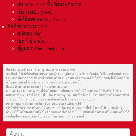
เที่ยว UNESCO พื้นที่สงวนชีวมวล
เที่ยว iok2u_travel
อัลปั้มเพลง iok2u_music
ติดต่อเรา
CONTACT US
สมัครสมาชิก
สมาชิกล็อกอิน
ผู้ดูแลระบบ
Administrator
ยืนหยัด เข้มแข็ง และกล้าหาญ (Stay Strong & Be Brave)
ขอเป็นกำลังใจให้คนดีทุกคนในการต่อสู้ความอยุติธรรม ในยุคสังคมที่คดโกงยึดถึงประโยชน์ส่วนตน
และพวกฟ้องมากกว่าผลประโยชน์ส่วนรวม จนหลายคนคิดว่าพวกด้านได้อายอดมักได้ดี แต่หากยึด
คำในหลวงสอนไว้ในเรื่องการทำความดีเราจะมีความสุขครับ
มิสเตอร์เรน (Mr. Rain) และมิสเตอร์เชน (Mr. Chain)
Mr. Rain และ Mr. Chain สองพี่น้องในโลกออฟไลน์และออนไลน์ที่จะมาร่วมมือกันสร้างสื่อสาร
สนเทศ เพื่อเผยแพร่ให้ความรู้ในเรื่องราวต่างๆ มากมายสร้างสังคมในการเรียนรู้ หากใครคิดว่ามันมี
ประโยชน์ก็สามารถนำไปเผยแพร่ต่อได้เลยโดยไม่ต้องตอบแทนกลับมา
Pay It Forward เป้าหมายเล็ก ๆ ในการส่งมอบความดีต่อ ๆ ไป
เว็ปไซต์นี้เกิดจากแรงบันดาลใจในภาพยนต์เรื่อง Pay It Forward ที่เล่าถึงการมีเป้าหมายเล็ก ๆ
กำหนดไว้ให้ส่งมอบความดีต่อไปอีก 3 คน หากใครคิดว่ามันมีประโยชน์ก็สามารถนำไปเผยแพร่ต่อได้
เลยโดยไม่ต้องตอบแทนกลับมา อยากให้ส่งต่อเพื่อถ่ายทอดต่อไป
การค้นหา