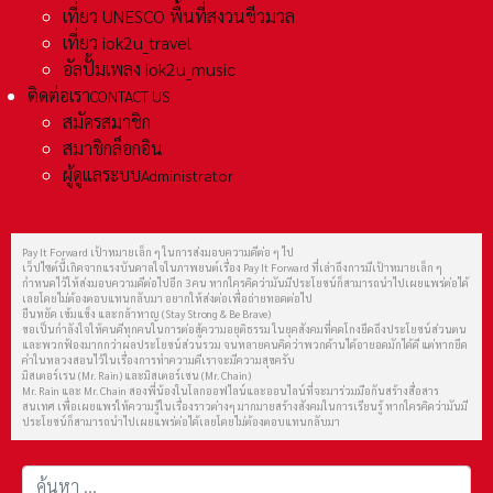
เที่ยว UNESCO พื้นที่สงวนชีวมวล
เที่ยว iok2u_travel
อัลปั้มเพลง iok2u_music
ติดต่อเรา
CONTACT US
สมัครสมาชิก
สมาชิกล็อกอิน
ผู้ดูแลระบบ
Administrator
Pay It Forward เป้าหมายเล็ก ๆ ในการส่งมอบความดีต่อ ๆ ไป
เว็ปไซต์นี้เกิดจากแรงบันดาลใจในภาพยนต์เรื่อง Pay It Forward ที่เล่าถึงการมีเป้าหมายเล็ก ๆ
กำหนดไว้ให้ส่งมอบความดีต่อไปอีก 3 คน หากใครคิดว่ามันมีประโยชน์ก็สามารถนำไปเผยแพร่ต่อได้
เลยโดยไม่ต้องตอบแทนกลับมา อยากให้ส่งต่อเพื่อถ่ายทอดต่อไป
ยืนหยัด เข้มแข็ง และกล้าหาญ (Stay Strong & Be Brave)
ขอเป็นกำลังใจให้คนดีทุกคนในการต่อสู้ความอยุติธรรม ในยุคสังคมที่คดโกงยึดถึงประโยชน์ส่วนตน
และพวกฟ้องมากกว่าผลประโยชน์ส่วนรวม จนหลายคนคิดว่าพวกด้านได้อายอดมักได้ดี แต่หากยึด
คำในหลวงสอนไว้ในเรื่องการทำความดีเราจะมีความสุขครับ
มิสเตอร์เรน (Mr. Rain) และมิสเตอร์เชน (Mr. Chain)
Mr. Rain และ Mr. Chain สองพี่น้องในโลกออฟไลน์และออนไลน์ที่จะมาร่วมมือกันสร้างสื่อสาร
สนเทศ เพื่อเผยแพร่ให้ความรู้ในเรื่องราวต่างๆ มากมายสร้างสังคมในการเรียนรู้ หากใครคิดว่ามันมี
ประโยชน์ก็สามารถนำไปเผยแพร่ต่อได้เลยโดยไม่ต้องตอบแทนกลับมา
การค้นหา