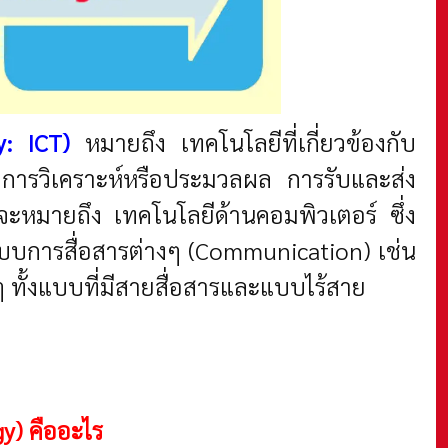
gy:
ICT)
หมายถึง เทคโนโลยีที่เกี่ยวข้องกับ
ทำการวิเคราะห์หรือประมวลผล การรับและส่ง
่จะหมายถึง เทคโนโลยีด้านคอมพิวเตอร์ ซึ่ง
ะบบการสื่อสารต่างๆ (Communication) เช่น
ๆ ทั้งแบบที่มีสายสื่อสารและแบบไร้สาย
y) คืออะไร