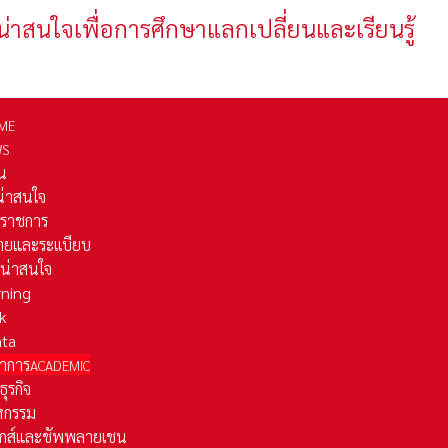
น่าสนใจเพื่อการศึกษาแลกเปลี่ยนและเรียนรู้
ME
WS
่น
่น่าสนใจ
รราชการ
ยและระเเบียบ
ี่น่าสนใจ
rning
k
ata
าการ
ACADEMIC
ธุรกิจ
หกรรม
ติกส์และชัพพลายเชน