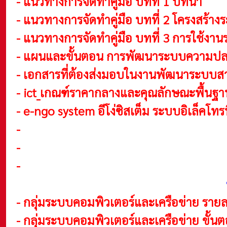
-
แนวทางการจัดทำคู่มือ บทที่ 1 บทนำ
-
แนวทางการจัดทำคู่มือ บทที่ 2 โครงสร้า
-
แนวทางการจัดทำคู่มือ บทที่ 3 การใช้งา
-
แผนและขั้นตอน การพัฒนาระบบความปลอด
-
เอกสารที่ต้องส่งมอบในงานพัฒนาระบบส
-
ict_เกณฑ์ราคากลางและคุณลักษณะพื้นฐาน
-
e-ngo system อีโง่ซิสเต็ม ระบบอิเล็คโทรนิ
-
-
-
-
กลุ่มระบบคอมพิวเตอร์และเครือข่าย ราย
-
กลุ่มระบบคอมพิวเตอร์และเครือข่าย ขั้