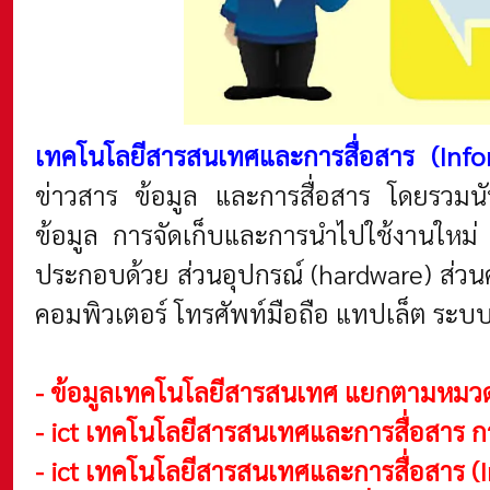
เทคโนโลยีสารสนเทศและการสื่อสาร (
Inf
ข่าวสาร ข้อมูล และการสื่อสาร โดยรวมนับ
ข้อมูล การจัดเก็บและการนำไปใช้งานใหม
ประกอบด้วย ส่วนอุปกรณ์ (hardware) ส่วนค
คอมพิวเตอร์ โทรศัพท์มือถือ แทปเล็ต ระบบส
-
ข้อมูลเทคโนโลยีสารสนเทศ แยกตามหมว
-
ict เทคโนโลยีสารสนเทศและการสื่อสาร กา
-
ict เทคโนโลยีสารสนเทศและการสื่อสาร 