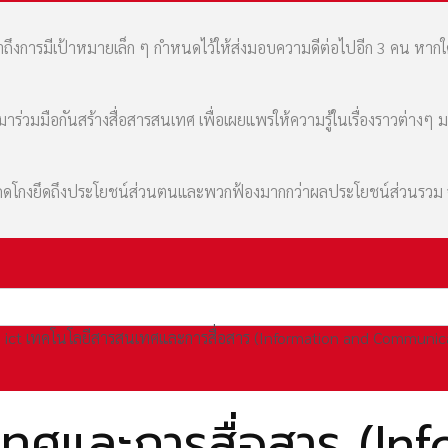
เล่าถึงการมีเป้าหมายเล็ก ๆ กำหนดไว้ให้ส่งมอบความดีต่อไปอีก 3 คน หา
่วมมือกันสร้างสื่อสารสนเทศ เพื่อเผยแพร่ให้ความรู้ในเรื่องราวต่างๆ 
มที่คดโกงยึดถึงประโยชน์ส่วนตนและพวกฟ้องมากกว่าผลประโยชน์ส่วนรว
ict เทคโนโลยีสารสนเทศและการสื่อสาร (Information and Communica
เทศและการสื่อสาร (In