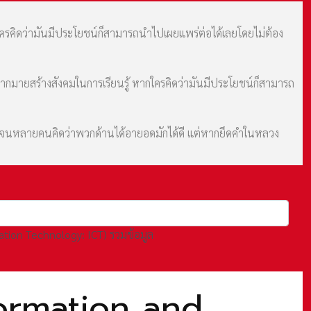
กใครคิดว่ามันมีประโยชน์ก็สามารถนำไปเผยแพร่ต่อได้เลยโดยไม่ต้อง
มากมายสร้างสังคมในการเรียนรู้ หากใครคิดว่ามันมีประโยชน์ก็สามารถ
ม จนหลายคนคิดว่าพวกด้านได้อายอดมักได้ดี แต่หากยึดคำในหลวง
tion Technology: ICT) รวมข้อมูล
formation and