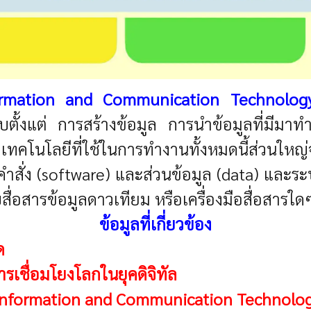
ormation and Communication Technolo
ตั้งแต่ การสร้างข้อมูล การนำข้อมูลที่มีมา
่
เทคโนโลยีที่ใช้ในการทำงานทั้งหมดนี้ส่วนใหญ
ำสั่ง (software) และส่วนข้อมูล (data) และร
ื่อสารข้อมูลดาวเทียม หรือเครื่องมือสื่อสารใด
ข้อมูลที่เกี่ยวข้อง
ด
รเชื่อมโยงโลกในยุคดิจิทัล
(Information and Communication Technolog