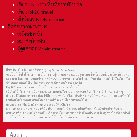
เที่ยว UNESCO พื้นที่สงวนชีวมวล
เที่ยว iok2u_travel
อัลปั้มเพลง iok2u_music
ติดต่อเรา
CONTACT US
สมัครสมาชิก
สมาชิกล็อกอิน
ผู้ดูแลระบบ
Administrator
ยืนหยัด เข้มแข็ง และกล้าหาญ (Stay Strong & Be Brave)
ขอเป็นกำลังใจให้คนดีทุกคนในการต่อสู้ความอยุติธรรม ในยุคสังคมที่คดโกงยึดถึงประโยชน์ส่วนตน
และพวกฟ้องมากกว่าผลประโยชน์ส่วนรวม จนหลายคนคิดว่าพวกด้านได้อายอดมักได้ดี แต่หากยึด
คำในหลวงสอนไว้ในเรื่องการทำความดีเราจะมีความสุขครับ
Pay It Forward เป้าหมายเล็ก ๆ ในการส่งมอบความดีต่อ ๆ ไป
เว็ปไซต์นี้เกิดจากแรงบันดาลใจในภาพยนต์เรื่อง Pay It Forward ที่เล่าถึงการมีเป้าหมายเล็ก ๆ
กำหนดไว้ให้ส่งมอบความดีต่อไปอีก 3 คน หากใครคิดว่ามันมีประโยชน์ก็สามารถนำไปเผยแพร่ต่อได้
เลยโดยไม่ต้องตอบแทนกลับมา อยากให้ส่งต่อเพื่อถ่ายทอดต่อไป
มิสเตอร์เรน (Mr. Rain) และมิสเตอร์เชน (Mr. Chain)
Mr. Rain และ Mr. Chain สองพี่น้องในโลกออฟไลน์และออนไลน์ที่จะมาร่วมมือกันสร้างสื่อสาร
สนเทศ เพื่อเผยแพร่ให้ความรู้ในเรื่องราวต่างๆ มากมายสร้างสังคมในการเรียนรู้ หากใครคิดว่ามันมี
ประโยชน์ก็สามารถนำไปเผยแพร่ต่อได้เลยโดยไม่ต้องตอบแทนกลับมา
การค้นหา