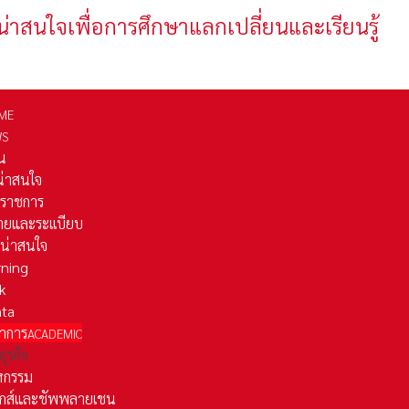
น่าสนใจเพื่อการศึกษาแลกเปลี่ยนและเรียนรู้
ME
WS
่น
่น่าสนใจ
รราชการ
ยและระเเบียบ
ี่น่าสนใจ
rning
k
ata
าการ
ACADEMIC
ธุรกิจ
หกรรม
ติกส์และชัพพลายเชน