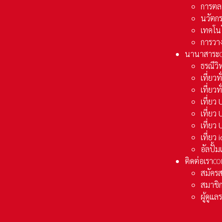
การตล
นวัตก
เทคโน
การวา
นานาสาระ
ธรณีวิ
เที่ยวท
เที่ยวท
เที่ย
เที่ย
เที่ยว
เที่ยว
อัลปั้
ติดต่อเรา
CO
สมัคร
สมาชิก
ผู้ดูแ