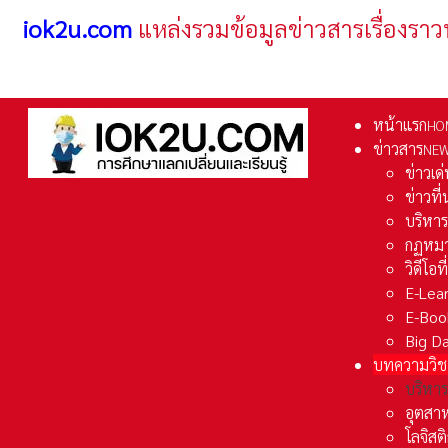
iok2u.com
แหล่งรวมข้อมูลข่าวสารเรื่องราว
หน้าแรก
HO
ข่าวสาร
NE
ข่าวเด
ข่าวที
บริหา
กฏหมา
วิดีโอท
E-Lea
E-Boo
Big D
บทความวิช
บริหาร
อุตสา
โลจิส