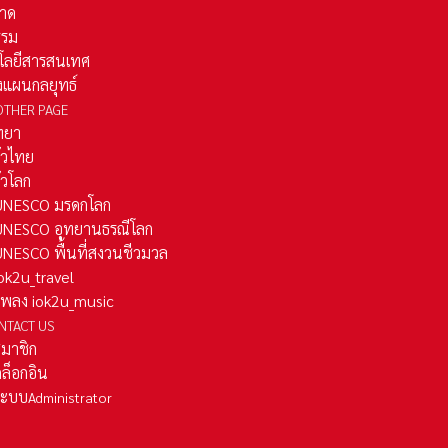
าด
รรม
โลยีสารสนเทศ
งแผนกลยุทธ์
OTHER PAGE
ทยา
ั่วไทย
ั่วโลก
ว UNESCO มรดกโลก
ว UNESCO อุทยานธรณีโลก
 UNESCO พื้นที่สงวนชีวมวล
 iok2u_travel
มเพลง iok2u_music
NTACT US
สมาชิก
ล็อกอิน
ลระบบ
Administrator