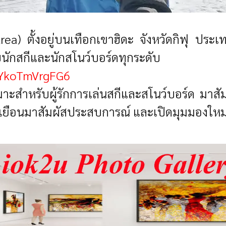
) ตั้งอยู่บนเทือกเขาฮิดะ จังหวัดกิฟุ ประเทศญ
บนักสกีและนักสโนว์บอร์ดทุกระดับ
2YkoTmVrgFG6
หมาะสำหรับผู้รักการเล่นสกีและสโนว์บอร์ด มา
าเยือนมาสัมผัสประสบการณ์ และเปิดมุมมองใหม่เ