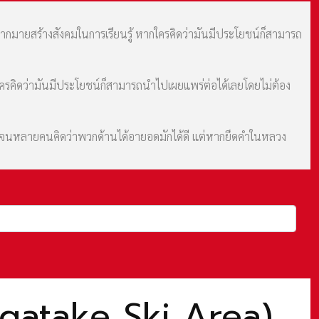
มากมายสร้างสังคมในการเรียนรู้ หากใครคิดว่ามันมีประโยชน์ก็สามารถ
กใครคิดว่ามันมีประโยชน์ก็สามารถนำไปเผยแพร่ต่อได้เลยโดยไม่ต้อง
ม จนหลายคนคิดว่าพวกด้านได้อายอดมักได้ดี แต่หากยึดคำในหลวง
shigatake Ski Area)