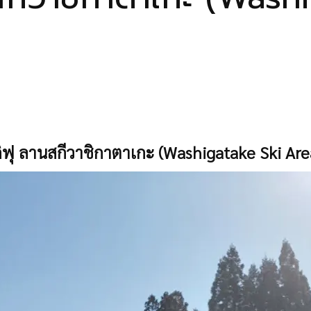
ิฟุ ลานสกีวาชิกาตาเกะ (Washigatake Ski Are