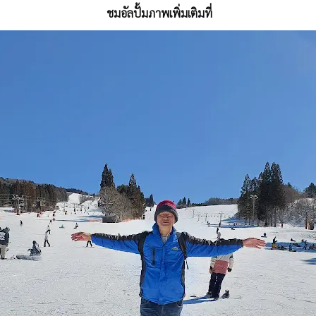
ชมอัลปั้มภาพเพิ่มเติมที่