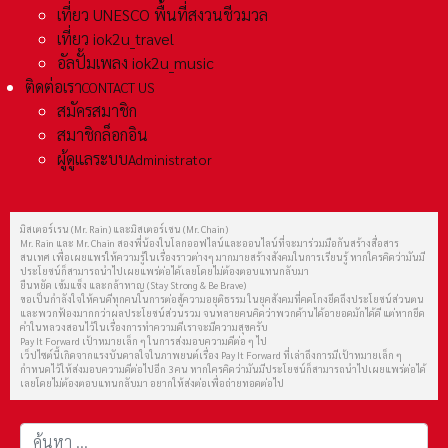
เที่ยว UNESCO พื้นที่สงวนชีวมวล
เที่ยว iok2u_travel
อัลปั้มเพลง iok2u_music
ติดต่อเรา
CONTACT US
สมัครสมาชิก
สมาชิกล็อกอิน
ผู้ดูแลระบบ
Administrator
มิสเตอร์เรน (Mr. Rain) และมิสเตอร์เชน (Mr. Chain)
Mr. Rain และ Mr. Chain สองพี่น้องในโลกออฟไลน์และออนไลน์ที่จะมาร่วมมือกันสร้างสื่อสาร
สนเทศ เพื่อเผยแพร่ให้ความรู้ในเรื่องราวต่างๆ มากมายสร้างสังคมในการเรียนรู้ หากใครคิดว่ามันมี
ประโยชน์ก็สามารถนำไปเผยแพร่ต่อได้เลยโดยไม่ต้องตอบแทนกลับมา
ยืนหยัด เข้มแข็ง และกล้าหาญ (Stay Strong & Be Brave)
ขอเป็นกำลังใจให้คนดีทุกคนในการต่อสู้ความอยุติธรรม ในยุคสังคมที่คดโกงยึดถึงประโยชน์ส่วนตน
และพวกฟ้องมากกว่าผลประโยชน์ส่วนรวม จนหลายคนคิดว่าพวกด้านได้อายอดมักได้ดี แต่หากยึด
คำในหลวงสอนไว้ในเรื่องการทำความดีเราจะมีความสุขครับ
Pay It Forward เป้าหมายเล็ก ๆ ในการส่งมอบความดีต่อ ๆ ไป
เว็ปไซต์นี้เกิดจากแรงบันดาลใจในภาพยนต์เรื่อง Pay It Forward ที่เล่าถึงการมีเป้าหมายเล็ก ๆ
กำหนดไว้ให้ส่งมอบความดีต่อไปอีก 3 คน หากใครคิดว่ามันมีประโยชน์ก็สามารถนำไปเผยแพร่ต่อได้
เลยโดยไม่ต้องตอบแทนกลับมา อยากให้ส่งต่อเพื่อถ่ายทอดต่อไป
การค้นหา