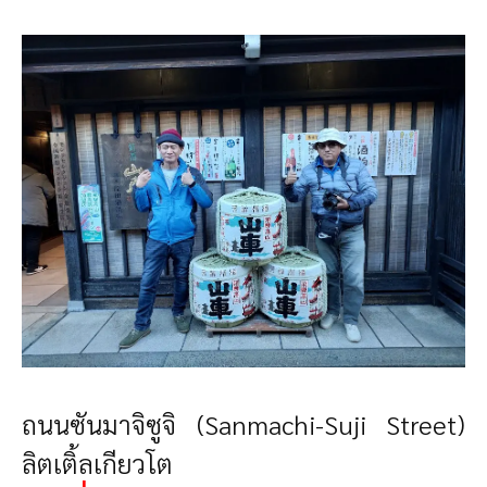
ถนนซันมาจิซูจิ (Sanmachi-Suji Street)
ลิตเติ้ลเกียวโต