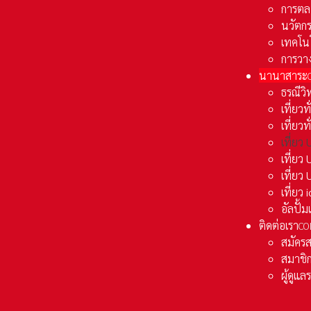
การตล
นวัตก
เทคโน
การวา
นานาสาระ
ธรณีวิ
เที่ยวท
เที่ยวท
เที่ย
เที่ย
เที่ยว
เที่ยว
อัลปั้
ติดต่อเรา
CO
สมัคร
สมาชิก
ผู้ดูแ