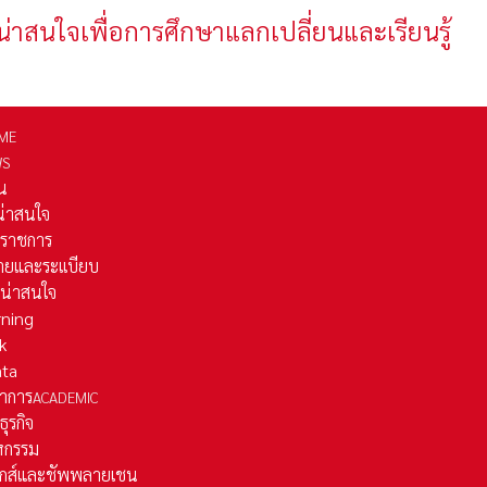
น่าสนใจเพื่อการศึกษาแลกเปลี่ยนและเรียนรู้
ME
WS
่น
่น่าสนใจ
รราชการ
ยและระเเบียบ
ี่น่าสนใจ
rning
k
ata
าการ
ACADEMIC
ธุรกิจ
หกรรม
ติกส์และชัพพลายเชน