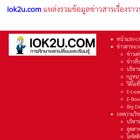
iok2u.com
แหล่งรวมข้อมูลข่าวสารเรื่องราว
หน้าแรก
HO
ข่าวสาร
NE
ข่าวเด
ข่าวที
บริหา
กฏหมา
วิดีโอท
E-Lea
E-Boo
Big D
บทความวิช
บริหาร
อุตสา
โลจิส