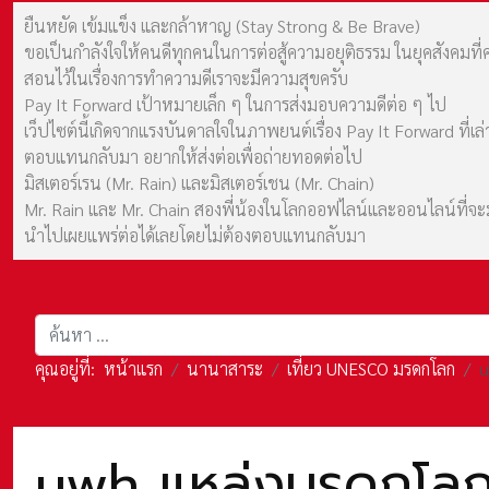
ยืนหยัด เข้มแข็ง และกล้าหาญ (Stay Strong & Be Brave)
ขอเป็นกำลังใจให้คนดีทุกคนในการต่อสู้ความอยุติธรรม ในยุคสังค
สอนไว้ในเรื่องการทำความดีเราจะมีความสุขครับ
Pay It Forward เป้าหมายเล็ก ๆ ในการส่งมอบความดีต่อ ๆ ไป
เว็ปไซต์นี้เกิดจากแรงบันดาลใจในภาพยนต์เรื่อง Pay It Forward ที่
ตอบแทนกลับมา อยากให้ส่งต่อเพื่อถ่ายทอดต่อไป
มิสเตอร์เรน (Mr. Rain) และมิสเตอร์เชน (Mr. Chain)
Mr. Rain และ Mr. Chain สองพี่น้องในโลกออฟไลน์และออนไลน์ที่จะมาร
นำไปเผยแพร่ต่อได้เลยโดยไม่ต้องตอบแทนกลับมา
การค้นหา
คุณอยู่ที่:
หน้าแรก
นานาสาระ
เที่ยว UNESCO มรดกโลก
u
uwh แหล่งมรดกโลก ย