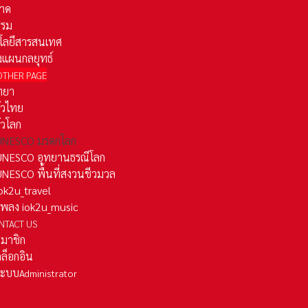
าด
รรม
โลยีสารสนเทศ
งแผนกลยุทธ์
OTHER PAGE
ทยา
ั่วไทย
ั่วโลก
ว UNESCO มรดกโลก
ว UNESCO อุทยานธรณีโลก
 UNESCO พื้นที่สงวนชีวมวล
 iok2u_travel
มเพลง iok2u_music
NTACT US
สมาชิก
ล็อกอิน
ลระบบ
Administrator