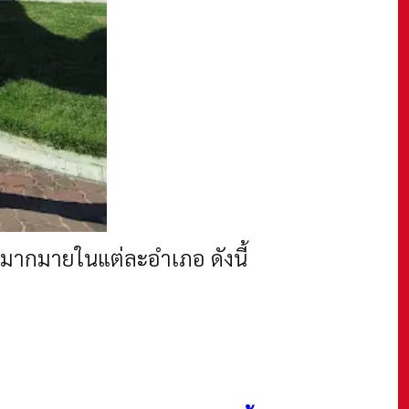
ใจมากมายในแต่ละอำเภอ ดังนี้