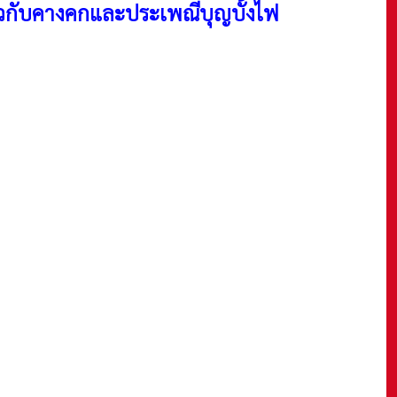
่ยวกับคางคกและประเพณีบุญบั้งไฟ