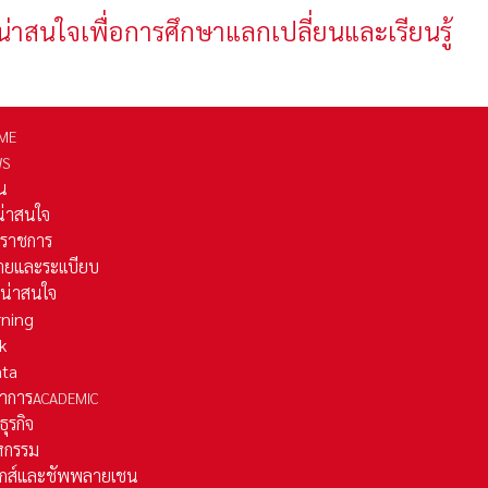
น่าสนใจเพื่อการศึกษาแลกเปลี่ยนและเรียนรู้
ME
WS
่น
่น่าสนใจ
รราชการ
ยและระเเบียบ
ี่น่าสนใจ
rning
k
ata
าการ
ACADEMIC
ธุรกิจ
หกรรม
ติกส์และชัพพลายเชน