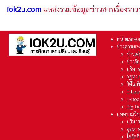
iok2u.com
แหล่งรวมข้อมูลข่าวสารเรื่องราว
หน้าแรก
HO
ข่าวสาร
NE
ข่าวเด
ข่าวที
บริหา
กฏหมา
วิดีโอท
E-Lea
E-Boo
Big D
บทความวิช
บริหาร
อุตสา
โลจิส