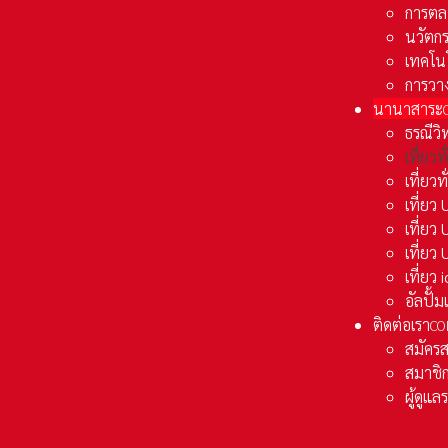
การตล
นวัตก
เทคโน
การวา
นานาสาระ
ธรณีวิ
เที่ยวท
เที่ยวท
เที่ย
เที่ย
เที่ยว
เที่ยว
อัลปั้
ติดต่อเรา
CO
สมัคร
สมาชิก
ผู้ดูแ