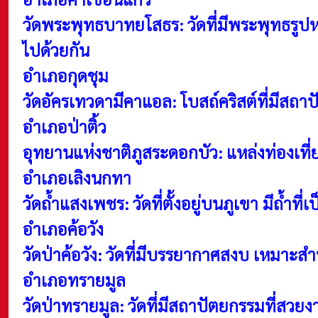
วัดพระพุทธบาทยโสธร: วัดที่มีพระพุทธรูป
ไปด้วยกัน
อำเภอกุดชุม
วัดอัครเทวดามีคาแอล: โบสถ์คริสต์ที่มีส
อำเภอป่าติ้ว
อุทยานแห่งชาติภูสระดอกบัว: แหล่งท่องเที่
อำเภอเลิงนกทา
วัดถ้ำแสงเพชร: วัดที่ตั้งอยู่บนภูเขา มีถ้ำ
อำเภอค้อวัง
วัดป่าค้อวัง: วัดที่มีบรรยากาศสงบ เหมาะ
อำเภอทรายมูล
วัดป่าทรายมูล: วัดที่มีสถาปัตยกรรมที่สว