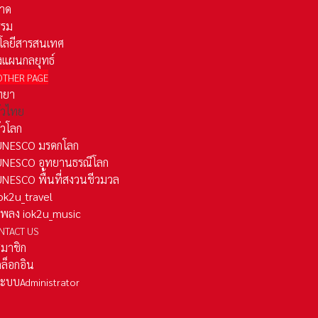
าด
รรม
โลยีสารสนเทศ
งแผนกลยุทธ์
OTHER PAGE
ทยา
ั่วไทย
ั่วโลก
ว UNESCO มรดกโลก
ว UNESCO อุทยานธรณีโลก
 UNESCO พื้นที่สงวนชีวมวล
 iok2u_travel
มเพลง iok2u_music
NTACT US
สมาชิก
ล็อกอิน
ลระบบ
Administrator