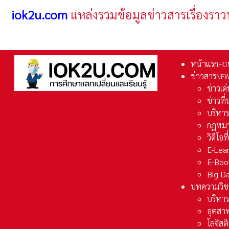
iok2u.com
แหล่งรวมข้อมูลข่าวสารเรื่องราว
หน้าแรก
HO
ข่าวสาร
NE
ข่าวเด
ข่าวที
บริหา
กฏหมา
วิดีโอท
E-Lea
E-Boo
Big D
บทความวิช
บริหาร
อุตสา
โลจิส