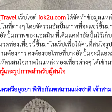
_Travel
เว็บไซต์
iok2u.com
ได้จัดทำข้อมูลแหล่
ไปในที่ต่างๆ โดยจัดรวมอัลปั้มภาพที่จะแชร์ขึ้
อัลปั้มภาพของแอดมิน ที่เดิมแค่ทำอัลปั้มไว้เก็บ
มวดท่องเที่ยวนี้ขึ้นมาในเว็ปเพื่อให้คนที่สนใจร
้องการ คงต้องขอโทษที่บางอัลปั้มจะมีแอดมินต
ร์ให้คนสนใจภาพในแหล่งท่องเที่ยวต่างๆ ได้เข้า
รู้และรูปภาพสำหรับผู้สนใจ
ครศรีอยุธยา พิพิธภัณฑสถานแห่งชาติ เจ้าสา