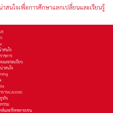
น่าสนใจเพื่อการศึกษาแลกเปลี่ยนและเรียนรู้
ME
WS
่น
่น่าสนใจ
รราชการ
ยและระเเบียบ
ี่น่าสนใจ
rning
k
ata
าการ
ACADEMIC
ธุรกิจ
หกรรม
ติกส์และชัพพลายเชน