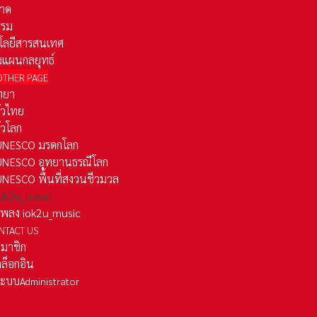
าด
รรม
โลยีสารสนเทศ
งแผนกลยุทธ์
OTHER PAGE
ทยา
ั่วไทย
ั่วโลก
ว UNESCO มรดกโลก
ว UNESCO อุทยานธรณีโลก
 UNESCO พื้นที่สงวนชีวมวล
 iok2u_travel
มเพลง iok2u_music
NTACT US
สมาชิก
ล็อกอิน
ลระบบ
Administrator