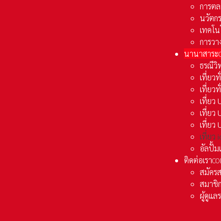
การตล
นวัตก
เทคโน
การวา
นานาสาระ
ธรณีวิ
เที่ยวท
เที่ยวท
เที่ย
เที่ย
เที่ยว
เที่ยว
อัลปั้
ติดต่อเรา
CO
สมัคร
สมาชิก
ผู้ดูแ