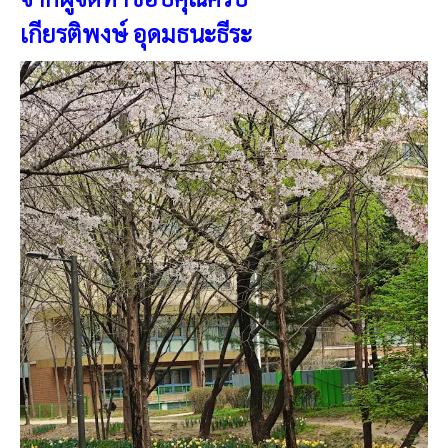
เกียรติพงษ์ อุดมธนะธีระ