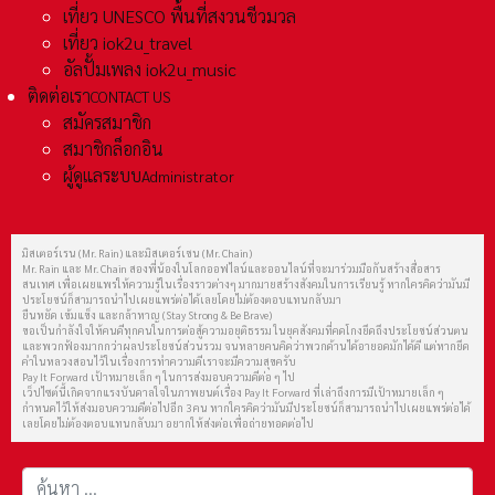
เที่ยว UNESCO พื้นที่สงวนชีวมวล
เที่ยว iok2u_travel
อัลปั้มเพลง iok2u_music
ติดต่อเรา
CONTACT US
สมัครสมาชิก
สมาชิกล็อกอิน
ผู้ดูแลระบบ
Administrator
มิสเตอร์เรน (Mr. Rain) และมิสเตอร์เชน (Mr. Chain)
Mr. Rain และ Mr. Chain สองพี่น้องในโลกออฟไลน์และออนไลน์ที่จะมาร่วมมือกันสร้างสื่อสาร
สนเทศ เพื่อเผยแพร่ให้ความรู้ในเรื่องราวต่างๆ มากมายสร้างสังคมในการเรียนรู้ หากใครคิดว่ามันมี
ประโยชน์ก็สามารถนำไปเผยแพร่ต่อได้เลยโดยไม่ต้องตอบแทนกลับมา
ยืนหยัด เข้มแข็ง และกล้าหาญ (Stay Strong & Be Brave)
ขอเป็นกำลังใจให้คนดีทุกคนในการต่อสู้ความอยุติธรรม ในยุคสังคมที่คดโกงยึดถึงประโยชน์ส่วนตน
และพวกฟ้องมากกว่าผลประโยชน์ส่วนรวม จนหลายคนคิดว่าพวกด้านได้อายอดมักได้ดี แต่หากยึด
คำในหลวงสอนไว้ในเรื่องการทำความดีเราจะมีความสุขครับ
Pay It Forward เป้าหมายเล็ก ๆ ในการส่งมอบความดีต่อ ๆ ไป
เว็ปไซต์นี้เกิดจากแรงบันดาลใจในภาพยนต์เรื่อง Pay It Forward ที่เล่าถึงการมีเป้าหมายเล็ก ๆ
กำหนดไว้ให้ส่งมอบความดีต่อไปอีก 3 คน หากใครคิดว่ามันมีประโยชน์ก็สามารถนำไปเผยแพร่ต่อได้
เลยโดยไม่ต้องตอบแทนกลับมา อยากให้ส่งต่อเพื่อถ่ายทอดต่อไป
การค้นหา