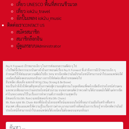
เที่ยว UNESCO พื้นที่สงวนชีวมวล
เที่ยว iok2u_travel
อัลปั้มเพลง iok2u_music
ติดต่อเรา
CONTACT US
สมัครสมาชิก
สมาชิกล็อกอิน
ผู้ดูแลระบบ
Administrator
Pay It Forward เป้าหมายเล็ก ๆ ในการส่งมอบความดีต่อ ๆ ไป
เว็ปไซต์นี้เกิดจากแรงบันดาลใจในภาพยนต์เรื่อง Pay It Forward ที่เล่าถึงการมีเป้าหมายเล็ก ๆ
กำหนดไว้ให้ส่งมอบความดีต่อไปอีก 3 คน หากใครคิดว่ามันมีประโยชน์ก็สามารถนำไปเผยแพร่ต่อได้
เลยโดยไม่ต้องตอบแทนกลับมา อยากให้ส่งต่อเพื่อถ่ายทอดต่อไป
ยืนหยัด เข้มแข็ง และกล้าหาญ (Stay Strong & Be Brave)
ขอเป็นกำลังใจให้คนดีทุกคนในการต่อสู้ความอยุติธรรม ในยุคสังคมที่คดโกงยึดถึงประโยชน์ส่วนตน
และพวกฟ้องมากกว่าผลประโยชน์ส่วนรวม จนหลายคนคิดว่าพวกด้านได้อายอดมักได้ดี แต่หากยึด
คำในหลวงสอนไว้ในเรื่องการทำความดีเราจะมีความสุขครับ
มิสเตอร์เรน (Mr. Rain) และมิสเตอร์เชน (Mr. Chain)
Mr. Rain และ Mr. Chain สองพี่น้องในโลกออฟไลน์และออนไลน์ที่จะมาร่วมมือกันสร้างสื่อสาร
สนเทศ เพื่อเผยแพร่ให้ความรู้ในเรื่องราวต่างๆ มากมายสร้างสังคมในการเรียนรู้ หากใครคิดว่ามันมี
ประโยชน์ก็สามารถนำไปเผยแพร่ต่อได้เลยโดยไม่ต้องตอบแทนกลับมา
การค้นหา