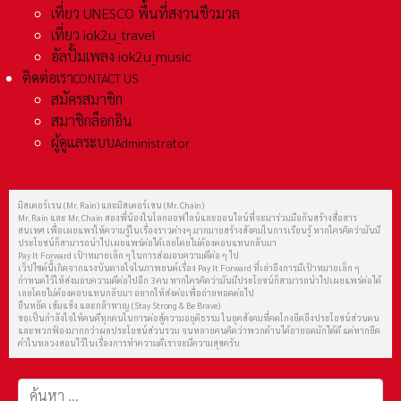
เที่ยว UNESCO พื้นที่สงวนชีวมวล
เที่ยว iok2u_travel
อัลปั้มเพลง iok2u_music
ติดต่อเรา
CONTACT US
สมัครสมาชิก
สมาชิกล็อกอิน
ผู้ดูแลระบบ
Administrator
มิสเตอร์เรน (Mr. Rain) และมิสเตอร์เชน (Mr. Chain)
Mr. Rain และ Mr. Chain สองพี่น้องในโลกออฟไลน์และออนไลน์ที่จะมาร่วมมือกันสร้างสื่อสาร
สนเทศ เพื่อเผยแพร่ให้ความรู้ในเรื่องราวต่างๆ มากมายสร้างสังคมในการเรียนรู้ หากใครคิดว่ามันมี
ประโยชน์ก็สามารถนำไปเผยแพร่ต่อได้เลยโดยไม่ต้องตอบแทนกลับมา
Pay It Forward เป้าหมายเล็ก ๆ ในการส่งมอบความดีต่อ ๆ ไป
เว็ปไซต์นี้เกิดจากแรงบันดาลใจในภาพยนต์เรื่อง Pay It Forward ที่เล่าถึงการมีเป้าหมายเล็ก ๆ
กำหนดไว้ให้ส่งมอบความดีต่อไปอีก 3 คน หากใครคิดว่ามันมีประโยชน์ก็สามารถนำไปเผยแพร่ต่อได้
เลยโดยไม่ต้องตอบแทนกลับมา อยากให้ส่งต่อเพื่อถ่ายทอดต่อไป
ยืนหยัด เข้มแข็ง และกล้าหาญ (Stay Strong & Be Brave)
ขอเป็นกำลังใจให้คนดีทุกคนในการต่อสู้ความอยุติธรรม ในยุคสังคมที่คดโกงยึดถึงประโยชน์ส่วนตน
และพวกฟ้องมากกว่าผลประโยชน์ส่วนรวม จนหลายคนคิดว่าพวกด้านได้อายอดมักได้ดี แต่หากยึด
คำในหลวงสอนไว้ในเรื่องการทำความดีเราจะมีความสุขครับ
การค้นหา