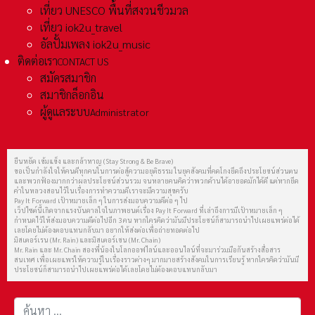
เที่ยว UNESCO พื้นที่สงวนชีวมวล
เที่ยว iok2u_travel
อัลปั้มเพลง iok2u_music
ติดต่อเรา
CONTACT US
สมัครสมาชิก
สมาชิกล็อกอิน
ผู้ดูแลระบบ
Administrator
ยืนหยัด เข้มแข็ง และกล้าหาญ (Stay Strong & Be Brave)
ขอเป็นกำลังใจให้คนดีทุกคนในการต่อสู้ความอยุติธรรม ในยุคสังคมที่คดโกงยึดถึงประโยชน์ส่วนตน
และพวกฟ้องมากกว่าผลประโยชน์ส่วนรวม จนหลายคนคิดว่าพวกด้านได้อายอดมักได้ดี แต่หากยึด
คำในหลวงสอนไว้ในเรื่องการทำความดีเราจะมีความสุขครับ
Pay It Forward เป้าหมายเล็ก ๆ ในการส่งมอบความดีต่อ ๆ ไป
เว็ปไซต์นี้เกิดจากแรงบันดาลใจในภาพยนต์เรื่อง Pay It Forward ที่เล่าถึงการมีเป้าหมายเล็ก ๆ
กำหนดไว้ให้ส่งมอบความดีต่อไปอีก 3 คน หากใครคิดว่ามันมีประโยชน์ก็สามารถนำไปเผยแพร่ต่อได้
เลยโดยไม่ต้องตอบแทนกลับมา อยากให้ส่งต่อเพื่อถ่ายทอดต่อไป
มิสเตอร์เรน (Mr. Rain) และมิสเตอร์เชน (Mr. Chain)
Mr. Rain และ Mr. Chain สองพี่น้องในโลกออฟไลน์และออนไลน์ที่จะมาร่วมมือกันสร้างสื่อสาร
สนเทศ เพื่อเผยแพร่ให้ความรู้ในเรื่องราวต่างๆ มากมายสร้างสังคมในการเรียนรู้ หากใครคิดว่ามันมี
ประโยชน์ก็สามารถนำไปเผยแพร่ต่อได้เลยโดยไม่ต้องตอบแทนกลับมา
การค้นหา