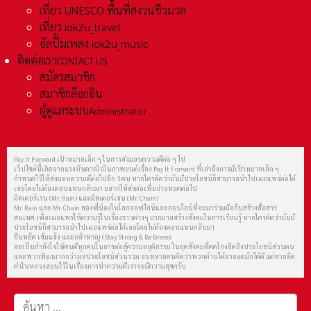
เที่ยว UNESCO พื้นที่สงวนชีวมวล
เที่ยว iok2u_travel
อัลปั้มเพลง iok2u_music
ติดต่อเรา
CONTACT US
สมัครสมาชิก
สมาชิกล็อกอิน
ผู้ดูแลระบบ
Administrator
Pay It Forward เป้าหมายเล็ก ๆ ในการส่งมอบความดีต่อ ๆ ไป
เว็ปไซต์นี้เกิดจากแรงบันดาลใจในภาพยนต์เรื่อง Pay It Forward ที่เล่าถึงการมีเป้าหมายเล็ก ๆ
กำหนดไว้ให้ส่งมอบความดีต่อไปอีก 3 คน หากใครคิดว่ามันมีประโยชน์ก็สามารถนำไปเผยแพร่ต่อได้
เลยโดยไม่ต้องตอบแทนกลับมา อยากให้ส่งต่อเพื่อถ่ายทอดต่อไป
มิสเตอร์เรน (Mr. Rain) และมิสเตอร์เชน (Mr. Chain)
Mr. Rain และ Mr. Chain สองพี่น้องในโลกออฟไลน์และออนไลน์ที่จะมาร่วมมือกันสร้างสื่อสาร
สนเทศ เพื่อเผยแพร่ให้ความรู้ในเรื่องราวต่างๆ มากมายสร้างสังคมในการเรียนรู้ หากใครคิดว่ามันมี
ประโยชน์ก็สามารถนำไปเผยแพร่ต่อได้เลยโดยไม่ต้องตอบแทนกลับมา
ยืนหยัด เข้มแข็ง และกล้าหาญ (Stay Strong & Be Brave)
ขอเป็นกำลังใจให้คนดีทุกคนในการต่อสู้ความอยุติธรรม ในยุคสังคมที่คดโกงยึดถึงประโยชน์ส่วนตน
และพวกฟ้องมากกว่าผลประโยชน์ส่วนรวม จนหลายคนคิดว่าพวกด้านได้อายอดมักได้ดี แต่หากยึด
คำในหลวงสอนไว้ในเรื่องการทำความดีเราจะมีความสุขครับ
การค้นหา