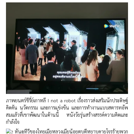
ภาพยนตร์ชีรี่ย์​เกาหลี ​I not a robot เรื่องราวส่งเสริมนักประดิษฐ์
คิดค้น นวัตกรรม และการแข่งขัน และการทำงานแบบสตารทอัพ
สมแล้วที่เขาพัฒนาในด้านนี้ หนังวัยรุ่นสร้างสรรค์ความคิดและ
กำลังใจ
หันดูทีวีของไทยเมียหลวงเมียน้อยตบตีหยาบคายโจรร้ายพวก