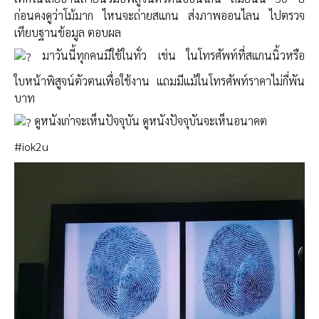
ก่อนคงดูว่าโม้มาก ไหนจะถ่ายสแกน ส่งภาพออนไลน ไปตรวจ
เทียบฐานข้อมูล ตอบผล
มาวันนี้ทุกคนมีใช้ในทั่ว เช่น ในโทรศัพท์ที่สแกนนิ้วหรือ
ใบหน้าพิสูจน์​ตัวตน​เพื่อใช้งาน แถม​มีแม้ในโทรศัพท์ราคาไม่กี่พัน
บาท
ดูหนังเก่าจะเห็นปัจจุบัน ดูหนังปัจจุบันจะเห็นอนาคต
#iok2u