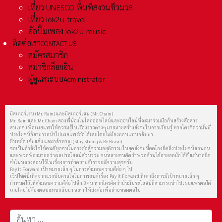
เที่ยว UNESCO พื้นที่สงวนชีวมวล
เที่ยว iok2u_travel
อัลปั้มเพลง iok2u_music
ติดต่อเรา
CONTACT US
สมัครสมาชิก
สมาชิกล็อกอิน
ผู้ดูแลระบบ
Administrator
มิสเตอร์เรน (Mr. Rain) และมิสเตอร์เชน (Mr. Chain)
Mr. Rain และ Mr. Chain สองพี่น้องในโลกออฟไลน์และออนไลน์ที่จะมาร่วมมือกันสร้างสื่อสาร
สนเทศ เพื่อเผยแพร่ให้ความรู้ในเรื่องราวต่างๆ มากมายสร้างสังคมในการเรียนรู้ หากใครคิดว่ามันมี
ประโยชน์ก็สามารถนำไปเผยแพร่ต่อได้เลยโดยไม่ต้องตอบแทนกลับมา
ยืนหยัด เข้มแข็ง และกล้าหาญ (Stay Strong & Be Brave)
ขอเป็นกำลังใจให้คนดีทุกคนในการต่อสู้ความอยุติธรรม ในยุคสังคมที่คดโกงยึดถึงประโยชน์ส่วนตน
และพวกฟ้องมากกว่าผลประโยชน์ส่วนรวม จนหลายคนคิดว่าพวกด้านได้อายอดมักได้ดี แต่หากยึด
คำในหลวงสอนไว้ในเรื่องการทำความดีเราจะมีความสุขครับ
Pay It Forward เป้าหมายเล็ก ๆ ในการส่งมอบความดีต่อ ๆ ไป
เว็ปไซต์นี้เกิดจากแรงบันดาลใจในภาพยนต์เรื่อง Pay It Forward ที่เล่าถึงการมีเป้าหมายเล็ก ๆ
กำหนดไว้ให้ส่งมอบความดีต่อไปอีก 3 คน หากใครคิดว่ามันมีประโยชน์ก็สามารถนำไปเผยแพร่ต่อได้
เลยโดยไม่ต้องตอบแทนกลับมา อยากให้ส่งต่อเพื่อถ่ายทอดต่อไป
การค้นหา