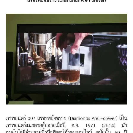
ภาพยนตร์ 007 เพชรพยัคฆราช (Diamonds Are Forever) เป็น
ภาพยนตร์แนวสายลับฉายเมื่อปี ค.ศ. 1971 (2514) นำ
เทคโนโลยีอ่านลายนิ้วมือพิสูจน์ตัวตนออนไลน์ สมัยนั้น 50 ปี