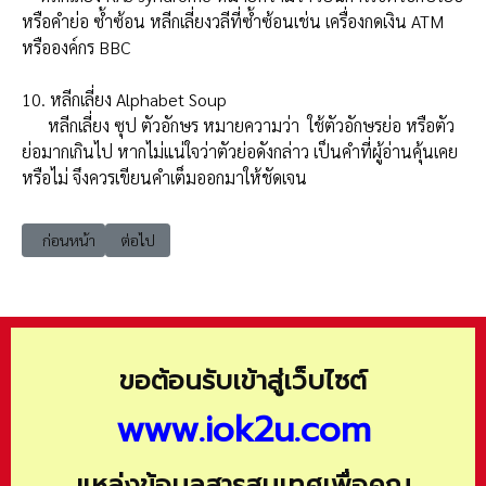
หรือคำย่อ ซ้ำซ้อน หลีกเลี่ยงวลีที่ซ้ำซ้อนเช่น เครื่องกดเงิน ATM
หรือองค์กร BBC
10. หลีกเลี่ยง Alphabet Soup
หลีกเลี่ยง ซุป ตัวอักษร หมายความว่า ใช้ตัวอักษรย่อ หรือตัว
ย่อมากเกินไป หากไม่แน่ใจว่าตัวย่อดังกล่าว เป็นคำที่ผู้อ่านคุ้นเคย
หรือไม่ จึงควรเขียนคำเต็มออกมาให้ชัดเจน
เนื้อหาก่อนหน้า: หลักเกณฑ์การเขียนคำย่อ
เนื้อหาถัดไป: plan13 ร่วมแนะนำ กรอบแผนพัฒนาเศรษฐกิจแล
ก่อนหน้า
ต่อไป
ขอต้อนรับเข้าสู่เว็บไซต์
www.iok2u.com
แหล่งข้อมูลสารสนเทศเพื่อคุณ