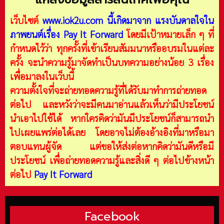
เว็บไซต์
www.iok2u.com
นี้เกิดมาจาก
แรงบันดาลใจใน
ภาพยนต์เรื่อง Pay It Forward
โดยมีเป้าหมายเล็ก ๆ ที่
กำหนดไว้ว่า ทุกครั้งที่เข้าเรียนสัมมนาหรืออบรมในแต่ละ
ครั้ง จะนำความรู้มาจัดทำเป็นบทความอย่างน้อย 3 เรื่อง
เพื่อมาลงในเว็บนี้
ความตั้งใจที่จะถ่ายทอดความรู้ที่ได้รับมาทำการถ่ายทอด
ต่อไป และหวังว่าจะมีคนมาอ่านแล้วเห็นว่ามีประโยชน์
นำเอาไปใช้ได้ หากใครคิดว่ามันมีประโยชน์ก็สามารถนำ
ไปเผยแพร่ต่อได้เลย โดยอาจไม่ต้องอ้างอิงที่มาหรือมา
ตอบแทนผู้จัด แต่ขอให้ส่งต่อหากคิดว่ามันดีหรือมี
ประโยชน์ เพื่อถ่ายทอดความรู้และสิ่งดี ๆ ต่อไปข้างหน้า
ต่อไป
Pay It Forward
Facebook