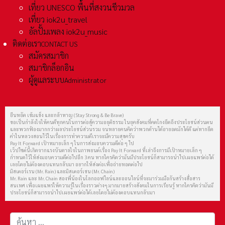
เที่ยว UNESCO พื้นที่สงวนชีวมวล
เที่ยว iok2u_travel
อัลปั้มเพลง iok2u_music
ติดต่อเรา
CONTACT US
สมัครสมาชิก
สมาชิกล็อกอิน
ผู้ดูแลระบบ
Administrator
ยืนหยัด เข้มแข็ง และกล้าหาญ (Stay Strong & Be Brave)
ขอเป็นกำลังใจให้คนดีทุกคนในการต่อสู้ความอยุติธรรม ในยุคสังคมที่คดโกงยึดถึงประโยชน์ส่วนตน
และพวกฟ้องมากกว่าผลประโยชน์ส่วนรวม จนหลายคนคิดว่าพวกด้านได้อายอดมักได้ดี แต่หากยึด
คำในหลวงสอนไว้ในเรื่องการทำความดีเราจะมีความสุขครับ
Pay It Forward เป้าหมายเล็ก ๆ ในการส่งมอบความดีต่อ ๆ ไป
เว็ปไซต์นี้เกิดจากแรงบันดาลใจในภาพยนต์เรื่อง Pay It Forward ที่เล่าถึงการมีเป้าหมายเล็ก ๆ
กำหนดไว้ให้ส่งมอบความดีต่อไปอีก 3 คน หากใครคิดว่ามันมีประโยชน์ก็สามารถนำไปเผยแพร่ต่อได้
เลยโดยไม่ต้องตอบแทนกลับมา อยากให้ส่งต่อเพื่อถ่ายทอดต่อไป
มิสเตอร์เรน (Mr. Rain) และมิสเตอร์เชน (Mr. Chain)
Mr. Rain และ Mr. Chain สองพี่น้องในโลกออฟไลน์และออนไลน์ที่จะมาร่วมมือกันสร้างสื่อสาร
สนเทศ เพื่อเผยแพร่ให้ความรู้ในเรื่องราวต่างๆ มากมายสร้างสังคมในการเรียนรู้ หากใครคิดว่ามันมี
ประโยชน์ก็สามารถนำไปเผยแพร่ต่อได้เลยโดยไม่ต้องตอบแทนกลับมา
การค้นหา