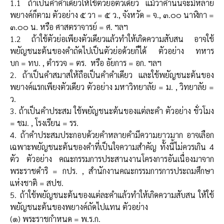
1.1 ถ้าเป็นคำคำเดียวให้ใช้ตัวย่อตัวเดียว แม้ว่าคำนั้นจะมีหลาย
พยางค์ก็ตาม
ตัวอย่าง
๕ วา = ๕ ว., จังหวัด = จ., ๓.๐๐ นาฬิกา =
๓.๐๐ น. หรือ ศาสตราจารย์ = ศ. ฯลฯ
1.2 ถ้าใช้ตัวย่อเพียงตัวเดียวแล้วทำให้เกิดความสับสน อาจใช้
พยัญชนะต้นของคำถัดไปเป็นตัวย่อด้วยก็ได้
ตัวอย่าง
ทหาร
บก = ทบ. , ตำรวจ = ตร. หรือ อัยการ = อก. ฯลฯ
2. ถ้าเป็นคำสมาสให้ถือเป็นคำคำเดียว และใช้พยัญชนะต้นของ
พยางค์แรกเพียงตัวเดียว
ตัวอย่าง
มหาวิทยาลัย = ม. , วิทยาลัย =
ว.
3. ถ้าเป็นคำประสม ใช้พยัญชนะต้นของแต่ละคำ
ตัวอย่าง
ชั่วโมง
= ชม. , โรงเรียน = รร.
4. ถ้าคำประสมประกอบด้วยคำหลายคำมีความยาวมาก อาจเลือก
เฉพาะพยัญชนะต้นของคำที่เป็นใจความสำคัญ ทั้งนี้ไม่ควรเกิน 4
ตัว
ตัวอย่าง
คณะกรรมการประสานงานโครงการอันเนื่องมาจาก
พระราชดำริ = กปร. ,
สำนักงานคณะกรรมการการประถมศึกษา
แห่งชาติ = สปช.
5. ถ้าใช้พยัญชนะต้นของแต่ละคำแล้วทำให้เกิดความสับสน ให้ใช้
พยัญชนะต้นของพยางค์ถัดไปแทน
ตัวอย่าง
(๑) พระราชกำหนด = พ.ร.ก.