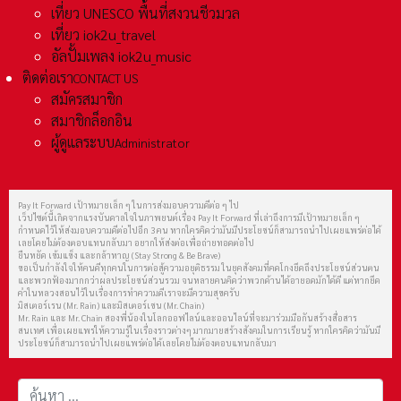
เที่ยว UNESCO พื้นที่สงวนชีวมวล
เที่ยว iok2u_travel
อัลปั้มเพลง iok2u_music
ติดต่อเรา
CONTACT US
สมัครสมาชิก
สมาชิกล็อกอิน
ผู้ดูแลระบบ
Administrator
Pay It Forward เป้าหมายเล็ก ๆ ในการส่งมอบความดีต่อ ๆ ไป
เว็ปไซต์นี้เกิดจากแรงบันดาลใจในภาพยนต์เรื่อง Pay It Forward ที่เล่าถึงการมีเป้าหมายเล็ก ๆ
กำหนดไว้ให้ส่งมอบความดีต่อไปอีก 3 คน หากใครคิดว่ามันมีประโยชน์ก็สามารถนำไปเผยแพร่ต่อได้
เลยโดยไม่ต้องตอบแทนกลับมา อยากให้ส่งต่อเพื่อถ่ายทอดต่อไป
ยืนหยัด เข้มแข็ง และกล้าหาญ (Stay Strong & Be Brave)
ขอเป็นกำลังใจให้คนดีทุกคนในการต่อสู้ความอยุติธรรม ในยุคสังคมที่คดโกงยึดถึงประโยชน์ส่วนตน
และพวกฟ้องมากกว่าผลประโยชน์ส่วนรวม จนหลายคนคิดว่าพวกด้านได้อายอดมักได้ดี แต่หากยึด
คำในหลวงสอนไว้ในเรื่องการทำความดีเราจะมีความสุขครับ
มิสเตอร์เรน (Mr. Rain) และมิสเตอร์เชน (Mr. Chain)
Mr. Rain และ Mr. Chain สองพี่น้องในโลกออฟไลน์และออนไลน์ที่จะมาร่วมมือกันสร้างสื่อสาร
สนเทศ เพื่อเผยแพร่ให้ความรู้ในเรื่องราวต่างๆ มากมายสร้างสังคมในการเรียนรู้ หากใครคิดว่ามันมี
ประโยชน์ก็สามารถนำไปเผยแพร่ต่อได้เลยโดยไม่ต้องตอบแทนกลับมา
การค้นหา