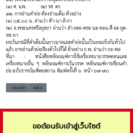
(๑) ศ. นพ. (๒) รศ. ดร.
๑๒. การอ่านคำย่อ ต้องอ่านเต็ม
ตัวอย่าง
(๑) ๐๕.๐๐ น. อ่านว่า ห้า-นา-ลิ-กา
(๒) อ.พระนครศรีอยุธยา อ่านว่า อำ-เพอ-พระ-นะ-คอน-สี-อะ-ยุด-
ทะ-ยา
ยกเว้นกรณีที่คำเต็มนั้นยาวมากและคำย่อนั้นเป็นยอมรับกันทั่วไป
แล้ว อาจอ่านตัวย่อเรียงตัวไปก็ได้
ตัวอย่าง ก.พ. อ่านว่า กอ-พอ
ที่มา : หนังสือหลักเกณฑ์การใช้เครื่องหมายวรรคตอนและ
เครื่องหมายอื่น ๆ หลักเกณฑ์การเว้นวรรค หลักเกณฑ์การเขียนคำ
ย่อ ฉบับราชบัณฑิตยสถาน พิมพ์ครั้งที่ ๖ หน้า ๖๗-๗๐
เนื้อหาก่อนหน้า: มหาวิทยาลัยมหิดล และคำว่า อตฺตานํ อุปฺมํ กเร
เนื้อหาถัดไป: หลักเกณฑ์การเขียนคำย่อในภาษาอังกฤษ
ก่อนหน้า
ต่อไป
ขอต้อนรับเข้าสู่เว็บไซต์