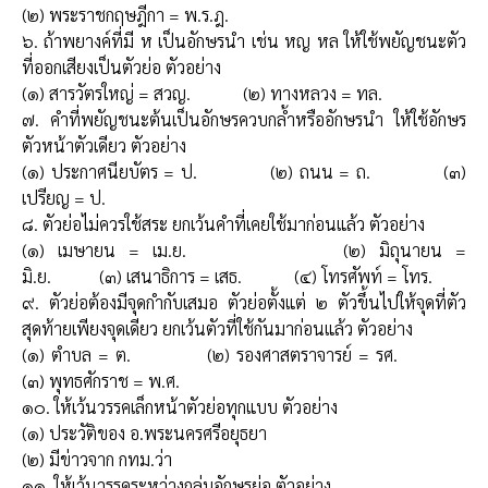
(๒) พระราชกฤษฎีกา = พ.ร.ฎ.
๖. ถ้าพยางค์ที่มี ห เป็นอักษรนำ เช่น หญ หล ให้ใช้พยัญชนะตัว
ที่ออกเสียงเป็นตัวย่อ
ตัวอย่าง
(๑) สารวัตรใหญ่ = สวญ. (๒) ทางหลวง = ทล.
๗. คำที่พยัญชนะต้นเป็นอักษรควบกล้ำหรืออักษรนำ ให้ใช้อักษร
ตัวหน้าตัวเดียว
ตัวอย่าง
(๑) ประกาศนียบัตร = ป. (๒) ถนน = ถ. (๓)
เปรียญ = ป.
๘. ตัวย่อไม่ควรใช้สระ ยกเว้นคำที่เคยใช้มาก่อนแล้ว
ตัวอย่าง
(๑) เมษายน = เม.ย. (๒) มิถุนายน =
มิ.ย.
(๓) เสนาธิการ = เสธ. (๔) โทรศัพท์ = โทร.
๙. ตัวย่อต้องมีจุดกำกับเสมอ ตัวย่อตั้งแต่ ๒ ตัวขึ้นไปให้จุดที่ตัว
สุดท้ายเพียงจุดเดียว ยกเว้นตัวที่ใช้กันมาก่อนแล้ว
ตัวอย่าง
(๑) ตำบล = ต. (๒) รองศาสตราจารย์ = รศ.
(๓) พุทธศักราช = พ.ศ.
๑๐. ให้เว้นวรรคเล็กหน้าตัวย่อทุกแบบ
ตัวอย่าง
(๑) ประวัติของ อ.พระนครศรีอยุธยา
(๒) มีข่าวจาก กทม.ว่า
๑๑. ให้เว้นวรรคระหว่างกลุ่มอักษรย่อ
ตัวอย่าง