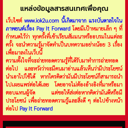
แหล่งข้อมูลสารสนเทศเพื่อคุณ
เว็บไซต์
www.iok2u.com
นี้เกิดมาจาก
แรงบันดาลใจใน
ภาพยนต์เรื่อง Pay It Forward
โดยมีเป้าหมายเล็ก ๆ ที่
กำหนดไว้ว่า ทุกครั้งที่เข้าเรียนสัมมนาหรืออบรมในแต่ละ
ครั้ง จะนำความรู้มาจัดทำเป็นบทความอย่างน้อย 3 เรื่อง
เพื่อมาลงในเว็บนี้
ความตั้งใจที่จะถ่ายทอดความรู้ที่ได้รับมาทำการถ่ายทอด
ต่อไป และหวังว่าจะมีคนมาอ่านแล้วเห็นว่ามีประโยชน์
นำเอาไปใช้ได้ หากใครคิดว่ามันมีประโยชน์ก็สามารถนำ
ไปเผยแพร่ต่อได้เลย โดยอาจไม่ต้องอ้างอิงที่มาหรือมา
ตอบแทนผู้จัด แต่ขอให้ส่งต่อหากคิดว่ามันดีหรือมี
ประโยชน์ เพื่อถ่ายทอดความรู้และสิ่งดี ๆ ต่อไปข้างหน้า
ต่อไป
Pay It Forward