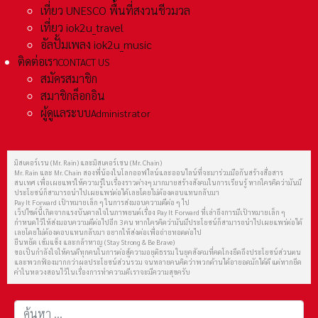
เที่ยว UNESCO พื้นที่สงวนชีวมวล
เที่ยว iok2u_travel
อัลปั้มเพลง iok2u_music
ติดต่อเรา
CONTACT US
สมัครสมาชิก
สมาชิกล็อกอิน
ผู้ดูแลระบบ
Administrator
มิสเตอร์เรน (Mr. Rain) และมิสเตอร์เชน (Mr. Chain)
Mr. Rain และ Mr. Chain สองพี่น้องในโลกออฟไลน์และออนไลน์ที่จะมาร่วมมือกันสร้างสื่อสาร
สนเทศ เพื่อเผยแพร่ให้ความรู้ในเรื่องราวต่างๆ มากมายสร้างสังคมในการเรียนรู้ หากใครคิดว่ามันมี
ประโยชน์ก็สามารถนำไปเผยแพร่ต่อได้เลยโดยไม่ต้องตอบแทนกลับมา
Pay It Forward เป้าหมายเล็ก ๆ ในการส่งมอบความดีต่อ ๆ ไป
เว็ปไซต์นี้เกิดจากแรงบันดาลใจในภาพยนต์เรื่อง Pay It Forward ที่เล่าถึงการมีเป้าหมายเล็ก ๆ
กำหนดไว้ให้ส่งมอบความดีต่อไปอีก 3 คน หากใครคิดว่ามันมีประโยชน์ก็สามารถนำไปเผยแพร่ต่อได้
เลยโดยไม่ต้องตอบแทนกลับมา อยากให้ส่งต่อเพื่อถ่ายทอดต่อไป
ยืนหยัด เข้มแข็ง และกล้าหาญ (Stay Strong & Be Brave)
ขอเป็นกำลังใจให้คนดีทุกคนในการต่อสู้ความอยุติธรรม ในยุคสังคมที่คดโกงยึดถึงประโยชน์ส่วนตน
และพวกฟ้องมากกว่าผลประโยชน์ส่วนรวม จนหลายคนคิดว่าพวกด้านได้อายอดมักได้ดี แต่หากยึด
คำในหลวงสอนไว้ในเรื่องการทำความดีเราจะมีความสุขครับ
การค้นหา