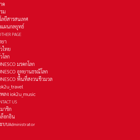
าด
รรม
โลยีสารสนเทศ
งแผนกลยุทธ์
OTHER PAGE
ทยา
ั่วไทย
ั่วโลก
ว UNESCO มรดกโลก
ว UNESCO อุทยานธรณีโลก
 UNESCO พื้นที่สงวนชีวมวล
 iok2u_travel
มเพลง iok2u_music
NTACT US
สมาชิก
ล็อกอิน
ลระบบ
Administrator