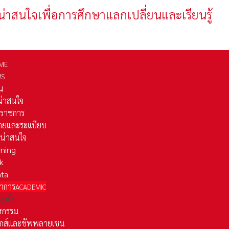
น่าสนใจเพื่อการศึกษาแลกเปลี่ยนและเรียนรู้
ME
WS
่น
่น่าสนใจ
รราชการ
ยและระเเบียบ
ี่น่าสนใจ
rning
k
ata
าการ
ACADEMIC
ธุรกิจ
หกรรม
ติกส์และชัพพลายเชน