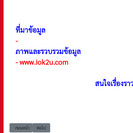
ที่มาข้อมูล
-
ภาพและรวบรวมข้อมูล
-
www.iok2u.com
สนใจเรื่องรา
เนื้อหาก่อนหน้า: BA Theory แนวคิดและทฤษฎี Peter Drucker's ทฤษฎี
เนื้อหาถัดไป: BA Theory แนวคิดและทฤษฎี Philip Kotler
ก่อนหน้า
ต่อไป