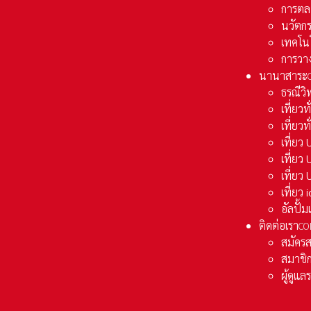
การตล
นวัตก
เทคโน
การวา
นานาสาระ
ธรณีวิ
เที่ยวท
เที่ยวท
เที่ย
เที่ย
เที่ยว
เที่ยว
อัลปั้
ติดต่อเรา
CO
สมัคร
สมาชิก
ผู้ดูแ