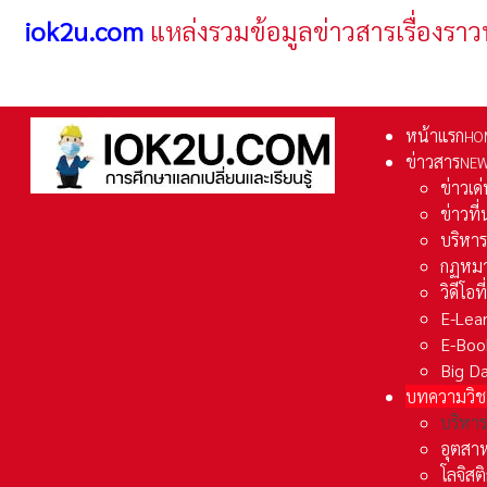
iok2u.com
แหล่งรวมข้อมูลข่าวสารเรื่องราว
หน้าแรก
HO
ข่าวสาร
NE
ข่าวเด
ข่าวที
บริหา
กฏหมา
วิดีโอท
E-Lea
E-Boo
Big D
บทความวิช
บริหาร
อุตสา
โลจิส