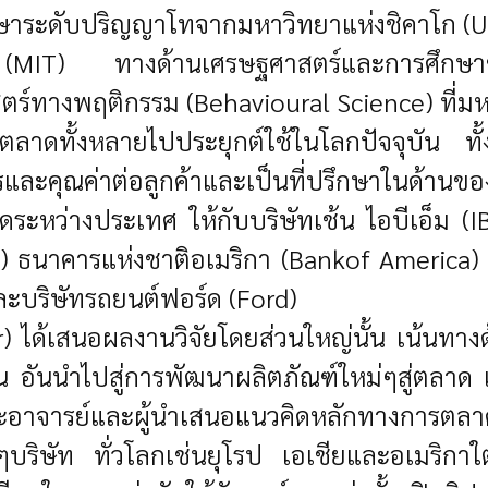
ศึกษาระดับปริญญาโทจากมหาวิทยาแห่งชิคาโก 
(MIT) ทางด้านเศรษฐศาสตร์และการศึกษาขั้น
ร์ทางพฤติกรรม (Behavioural Science) ที่มห
าดทั้งหลายไปประยุกต์ใช้ในโลกปัจจุบัน ทั้ง
ละคุณค่าต่อลูกค้าและเป็นที่ปรึกษาในด้า
หว่างประเทศ ให้กับบริษัทเช้น ไอบีเอ็ม (IBM
l) ธนาคารแห่งชาติอเมริกา (Bankof America) ส
ละบริษัทรถยนต์ฟอร์ด (Ford)
er) ได้เสนอผลงานวิจัยโดยส่วนใหญ่นั้น เน้น
ะจำวัน อันนำไปสู่การพัฒนาผลิตภัณฑ์ใหม่ๆสู่ต
อาจารย์และผู้นำเสนอแนวคิดหลักทางการตลาดส
บริษัท ทั่วโลกเช่นยุโรป เอเชียและอเมริกาใ