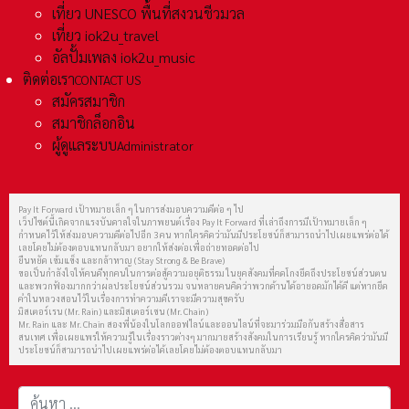
เที่ยว UNESCO พื้นที่สงวนชีวมวล
เที่ยว iok2u_travel
อัลปั้มเพลง iok2u_music
ติดต่อเรา
CONTACT US
สมัครสมาชิก
สมาชิกล็อกอิน
ผู้ดูแลระบบ
Administrator
Pay It Forward เป้าหมายเล็ก ๆ ในการส่งมอบความดีต่อ ๆ ไป
เว็ปไซต์นี้เกิดจากแรงบันดาลใจในภาพยนต์เรื่อง Pay It Forward ที่เล่าถึงการมีเป้าหมายเล็ก ๆ
กำหนดไว้ให้ส่งมอบความดีต่อไปอีก 3 คน หากใครคิดว่ามันมีประโยชน์ก็สามารถนำไปเผยแพร่ต่อได้
เลยโดยไม่ต้องตอบแทนกลับมา อยากให้ส่งต่อเพื่อถ่ายทอดต่อไป
ยืนหยัด เข้มแข็ง และกล้าหาญ (Stay Strong & Be Brave)
ขอเป็นกำลังใจให้คนดีทุกคนในการต่อสู้ความอยุติธรรม ในยุคสังคมที่คดโกงยึดถึงประโยชน์ส่วนตน
และพวกฟ้องมากกว่าผลประโยชน์ส่วนรวม จนหลายคนคิดว่าพวกด้านได้อายอดมักได้ดี แต่หากยึด
คำในหลวงสอนไว้ในเรื่องการทำความดีเราจะมีความสุขครับ
มิสเตอร์เรน (Mr. Rain) และมิสเตอร์เชน (Mr. Chain)
Mr. Rain และ Mr. Chain สองพี่น้องในโลกออฟไลน์และออนไลน์ที่จะมาร่วมมือกันสร้างสื่อสาร
สนเทศ เพื่อเผยแพร่ให้ความรู้ในเรื่องราวต่างๆ มากมายสร้างสังคมในการเรียนรู้ หากใครคิดว่ามันมี
ประโยชน์ก็สามารถนำไปเผยแพร่ต่อได้เลยโดยไม่ต้องตอบแทนกลับมา
การค้นหา