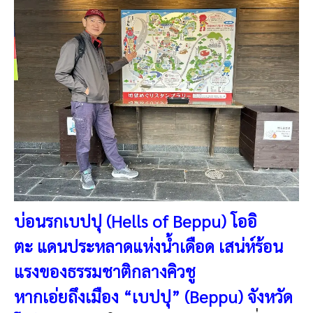
บ่อนรกเบปปุ (Hells of Beppu) โออิ
ตะ
แดนประหลาดแห่งน้ำเดือด เสน่ห์ร้อน
แรงของธรรมชาติกลางคิวชู
หากเอ่ยถึงเมือง “เบปปุ” (Beppu) จังหวัด