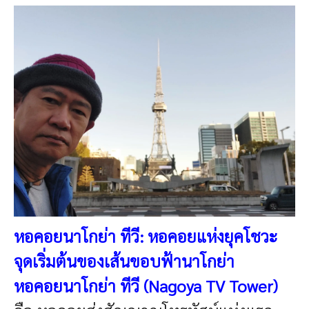
หอคอยนาโกย่า ทีวี: หอคอยแห่งยุคโชวะ
จุดเริ่มต้นของเส้นขอบฟ้านาโกย่า
หอคอยนาโกย่า ทีวี (Nagoya TV Tower)