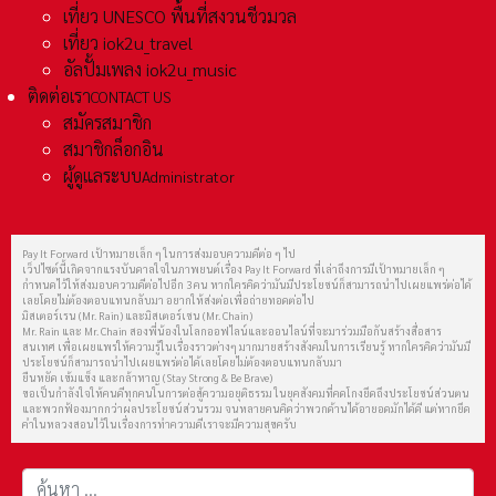
เที่ยว UNESCO พื้นที่สงวนชีวมวล
เที่ยว iok2u_travel
อัลปั้มเพลง iok2u_music
ติดต่อเรา
CONTACT US
สมัครสมาชิก
สมาชิกล็อกอิน
ผู้ดูแลระบบ
Administrator
Pay It Forward เป้าหมายเล็ก ๆ ในการส่งมอบความดีต่อ ๆ ไป
เว็ปไซต์นี้เกิดจากแรงบันดาลใจในภาพยนต์เรื่อง Pay It Forward ที่เล่าถึงการมีเป้าหมายเล็ก ๆ
กำหนดไว้ให้ส่งมอบความดีต่อไปอีก 3 คน หากใครคิดว่ามันมีประโยชน์ก็สามารถนำไปเผยแพร่ต่อได้
เลยโดยไม่ต้องตอบแทนกลับมา อยากให้ส่งต่อเพื่อถ่ายทอดต่อไป
มิสเตอร์เรน (Mr. Rain) และมิสเตอร์เชน (Mr. Chain)
Mr. Rain และ Mr. Chain สองพี่น้องในโลกออฟไลน์และออนไลน์ที่จะมาร่วมมือกันสร้างสื่อสาร
สนเทศ เพื่อเผยแพร่ให้ความรู้ในเรื่องราวต่างๆ มากมายสร้างสังคมในการเรียนรู้ หากใครคิดว่ามันมี
ประโยชน์ก็สามารถนำไปเผยแพร่ต่อได้เลยโดยไม่ต้องตอบแทนกลับมา
ยืนหยัด เข้มแข็ง และกล้าหาญ (Stay Strong & Be Brave)
ขอเป็นกำลังใจให้คนดีทุกคนในการต่อสู้ความอยุติธรรม ในยุคสังคมที่คดโกงยึดถึงประโยชน์ส่วนตน
และพวกฟ้องมากกว่าผลประโยชน์ส่วนรวม จนหลายคนคิดว่าพวกด้านได้อายอดมักได้ดี แต่หากยึด
คำในหลวงสอนไว้ในเรื่องการทำความดีเราจะมีความสุขครับ
การค้นหา