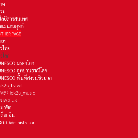
าด
รรม
โลยีสารสนเทศ
งแผนกลยุทธ์
OTHER PAGE
ทยา
ั่วไทย
ั่วโลก
ว UNESCO มรดกโลก
ว UNESCO อุทยานธรณีโลก
 UNESCO พื้นที่สงวนชีวมวล
 iok2u_travel
มเพลง iok2u_music
NTACT US
สมาชิก
ล็อกอิน
ลระบบ
Administrator