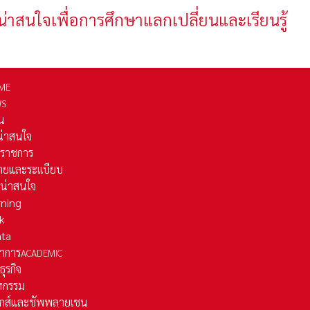
น่าสนใจเพื่อการศึกษาแลกเปลี่ยนและเรียนรู้
ME
WS
่น
่น่าสนใจ
รราชการ
ยและระเเบียบ
ี่น่าสนใจ
rning
k
ata
าการ
ACADEMIC
ธุรกิจ
หกรรม
ติกส์และชัพพลายเชน