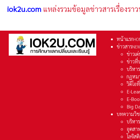
iok2u.com
แหล่งรวมข้อมูลข่าวสารเรื่องราว
หน้าแรก
HO
ข่าวสาร
NE
ข่าวเด
ข่าวที
บริหา
กฏหมา
วิดีโอท
E-Lea
E-Boo
Big D
บทความวิช
บริหาร
อุตสา
โลจิส