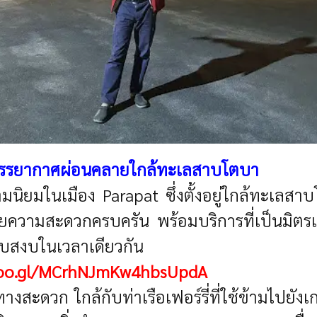
มบรรยากาศผ่อนคลายใกล้ทะเลสาบโตบา
ความนิยมในเมือง Parapat ซึ่งตั้งอยู่ใกล้ทะเล
ำนวยความสะดวกครบครัน พร้อมบริการที่เป็นมิต
ยบสงบในเวลาเดียวกัน
goo.gl/MCrhNJmKw4hbsUpdA
างสะดวก ใกล้กับท่าเรือเฟอร์รี่ที่ใช้ข้ามไปยั