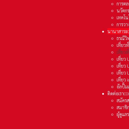
การตล
นวัตก
เทคโน
การวา
นานาสาระ
ธรณีวิ
เที่ยวท
เที่ยวท
เที่ย
เที่ย
เที่ยว
เที่ยว
อัลปั้
ติดต่อเรา
CO
สมัคร
สมาชิก
ผู้ดูแ