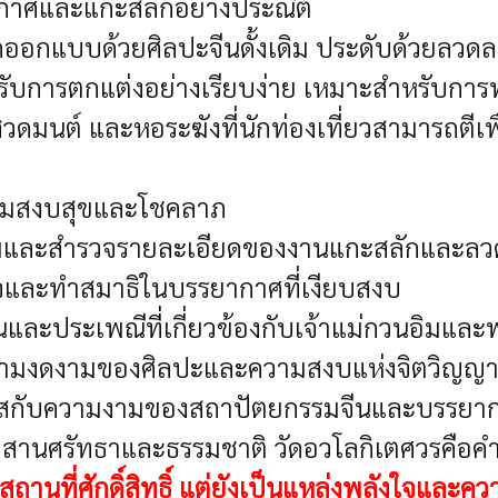
อากาศและแกะสลักอย่างประณีต
กออกแบบด้วยศิลปะจีนดั้งเดิม ประดับด้วยลวด
ด้รับการตกแต่งอย่างเรียบง่าย เหมาะสำหรับกา
วดมนต์ และหอระฆังที่นักท่องเที่ยวสามารถตีเพ
ามสงบสุขและโชคลาภ
และสำรวจรายละเอียดของงานแกะสลักและลวด
จและทำสมาธิในบรรยากาศที่เงียบสงบ
ละประเพณีที่เกี่ยวข้องกับเจ้าแม่กวนอิมแล
งความงดงามของศิลปะและความสงบแห่งจิตวิญญาณ 
มผัสกับความงามของสถาปัตยกรรมจีนและบรรย
ผสานศรัทธาและธรรมชาติ วัดอวโลกิเตศวรคือคำ
งสถานที่ศักดิ์สิทธิ์ แต่ยังเป็นแหล่งพลังใจและค