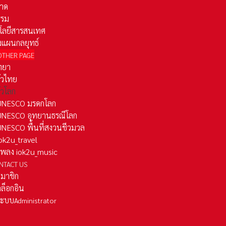
าด
รรม
โลยีสารสนเทศ
งแผนกลยุทธ์
OTHER PAGE
ทยา
ั่วไทย
ั่วโลก
ว UNESCO มรดกโลก
ว UNESCO อุทยานธรณีโลก
 UNESCO พื้นที่สงวนชีวมวล
 iok2u_travel
มเพลง iok2u_music
NTACT US
สมาชิก
ล็อกอิน
ลระบบ
Administrator