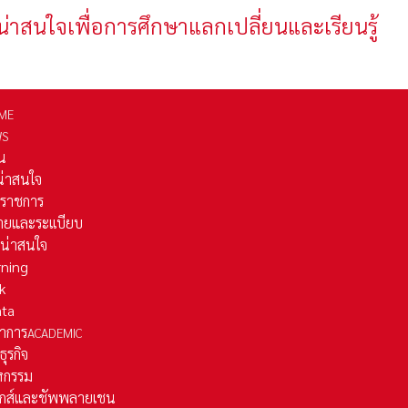
น่าสนใจเพื่อการศึกษาแลกเปลี่ยนและเรียนรู้
ME
WS
่น
่น่าสนใจ
รราชการ
ยและระเเบียบ
ี่น่าสนใจ
rning
k
ata
าการ
ACADEMIC
ธุรกิจ
หกรรม
ติกส์และชัพพลายเชน