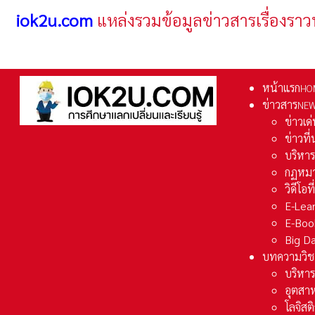
iok2u.com
แหล่งรวมข้อมูลข่าวสารเรื่องราว
หน้าแรก
HO
ข่าวสาร
NE
ข่าวเด
ข่าวที
บริหา
กฏหมา
วิดีโอท
E-Lea
E-Boo
Big D
บทความวิช
บริหาร
อุตสา
โลจิส