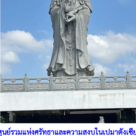
 ศูนย์รวมแห่งศรัทธาและความสงบในเปมาตังเซี