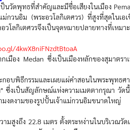
ป็นวัดพุทธที่สำคัญและมีชื่อเสียงในเมือง Pem
้นเจ้าแม่กวนอิม (พระอวโลกิเตศวร) ที่สูงที่สุดใ
วโลกิเตศวรจึงเป็นจุดหมายปลายทางที่เหมาะ
goo.gl/4kwX8niFNzdtBtoaA
จากเมือง Medan ซึ่งเป็นเมืองหลักของสุมาต
ที่ประกอบพิธีกรรมและเผยแผ่คำสอนในพระพุทธ
ิม" ซึ่งเป็นสัญลักษณ์แห่งความเมตตากรุณา วัด
วามงดงามของรูปปั้นเจ้าแม่กวนอิมขนาดใหญ่
มีความสูงถึง 22.8 เมตร ตั้งตระหง่านในบริเว