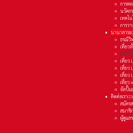
การตล
นวัตก
เทคโน
การวา
นานาสาระ
ธรณีวิ
เที่ยวท
เที่ยวท
เที่ย
เที่ย
เที่ยว
เที่ยว
อัลปั้
ติดต่อเรา
CO
สมัคร
สมาชิก
ผู้ดูแ