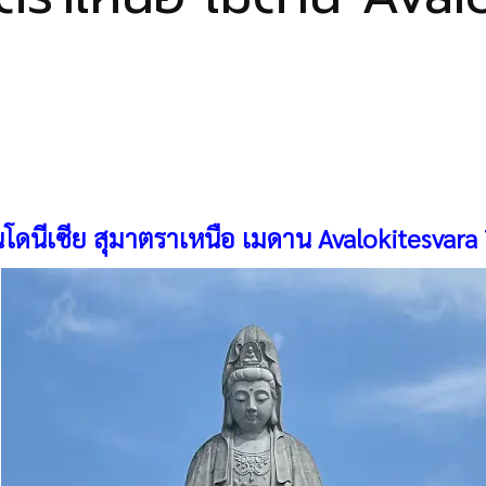
ินโดนีเซีย สุมาตราเหนือ เมดาน Avalokitesvar