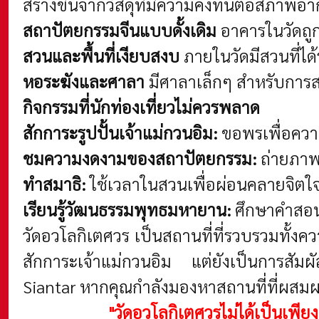
สร้างขึ้นจากวัสดุที่มีความคงทนต่อสภาพ
สถาปัตยกรรมจีนแบบดั้งเดิม
อาคารในวัดถู
สวนและพื้นที่เงียบสงบ
ภายในวัดมีสวนที่ไ
หอระฆังและศาลา
มีศาลาเล็กๆ สำหรับการส
กิจกรรมที่นักท่องเที่ยวไม่ควรพลาด
สักการะรูปปั้นเจ้าแม่กวนอิม:
ขอพรเพื่อคว
ชมความงดงามของสถาปัตยกรรม:
ถ่ายภาพ
ทำสมาธิ:
ใช้เวลาในสวนเพื่อผ่อนคลายจิตใ
เรียนรู้วัฒนธรรมพุทธมหายาน:
ศึกษาคำสอนแ
วัดอวโลกิเตศวร เป็นสถานที่ที่รวบรวมทั้
สักการะเจ้าแม่กวนอิม แต่ยังเป็นการสั
Siantar หากคุณกำลังมองหาสถานที่ที่ผสม
"วัดอวโลกิเตศวรไม่ได้เป็นเพีย