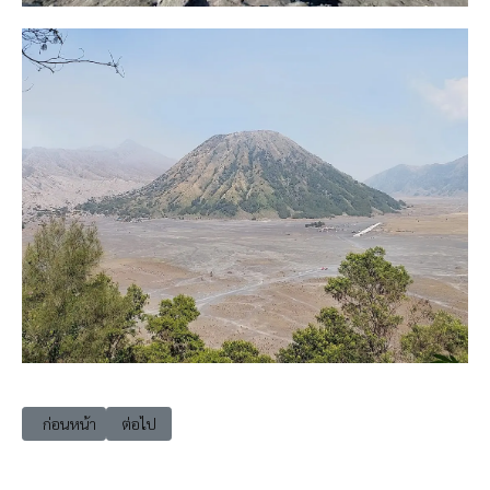
เนื้อหาก่อนหน้า: เที่ยวอินโดนีเซีย ชวาตะวันออก น้ำตกมาดาคารีปูรา (Mada
เนื้อหาถัดไป: เที่ยวอินโดนีเซีย ชวาตะวันออก ภูเขาไฟอีเจี้ยน 
ก่อนหน้า
ต่อไป