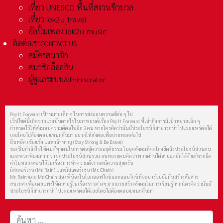
เที่ยว UNESCO พื้นที่สงวนชีวมวล
เที่ยว iok2u_travel
อัลปั้มเพลง iok2u_music
ติดต่อเรา
CONTACT US
สมัครสมาชิก
สมาชิกล็อกอิน
ผู้ดูแลระบบ
Administrator
Pay It Forward เป้าหมายเล็ก ๆ ในการส่งมอบความดีต่อ ๆ ไป
เว็ปไซต์นี้เกิดจากแรงบันดาลใจในภาพยนต์เรื่อง Pay It Forward ที่เล่าถึงการมีเป้าหมายเล็ก ๆ
กำหนดไว้ให้ส่งมอบความดีต่อไปอีก 3 คน หากใครคิดว่ามันมีประโยชน์ก็สามารถนำไปเผยแพร่ต่อได้
เลยโดยไม่ต้องตอบแทนกลับมา อยากให้ส่งต่อเพื่อถ่ายทอดต่อไป
ยืนหยัด เข้มแข็ง และกล้าหาญ (Stay Strong & Be Brave)
ขอเป็นกำลังใจให้คนดีทุกคนในการต่อสู้ความอยุติธรรม ในยุคสังคมที่คดโกงยึดถึงประโยชน์ส่วนตน
และพวกฟ้องมากกว่าผลประโยชน์ส่วนรวม จนหลายคนคิดว่าพวกด้านได้อายอดมักได้ดี แต่หากยึด
คำในหลวงสอนไว้ในเรื่องการทำความดีเราจะมีความสุขครับ
มิสเตอร์เรน (Mr. Rain) และมิสเตอร์เชน (Mr. Chain)
Mr. Rain และ Mr. Chain สองพี่น้องในโลกออฟไลน์และออนไลน์ที่จะมาร่วมมือกันสร้างสื่อสาร
สนเทศ เพื่อเผยแพร่ให้ความรู้ในเรื่องราวต่างๆ มากมายสร้างสังคมในการเรียนรู้ หากใครคิดว่ามันมี
ประโยชน์ก็สามารถนำไปเผยแพร่ต่อได้เลยโดยไม่ต้องตอบแทนกลับมา
การค้นหา