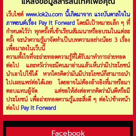
แหล่งข้อมูลสารสนเทศเพื่อคุณ
เว็บไซต์
www.iok2u.com
นี้เกิดมาจาก
แรงบันดาลใจใน
ภาพยนต์เรื่อง Pay It Forward
โดยมีเป้าหมายเล็ก ๆ ที่
กำหนดไว้ว่า ทุกครั้งที่เข้าเรียนสัมมนาหรืออบรมในแต่ละ
ครั้ง จะนำความรู้มาจัดทำเป็นบทความอย่างน้อย 3 เรื่อง
เพื่อมาลงในเว็บนี้
ความตั้งใจที่จะถ่ายทอดความรู้ที่ได้รับมาทำการถ่ายทอด
ต่อไป และหวังว่าจะมีคนมาอ่านแล้วเห็นว่ามีประโยชน์
นำเอาไปใช้ได้ หากใครคิดว่ามันมีประโยชน์ก็สามารถนำ
ไปเผยแพร่ต่อได้เลย โดยอาจไม่ต้องอ้างอิงที่มาหรือมา
ตอบแทนผู้จัด แต่ขอให้ส่งต่อหากคิดว่ามันดีหรือมี
ประโยชน์ เพื่อถ่ายทอดความรู้และสิ่งดี ๆ ต่อไปข้างหน้า
ต่อไป
Pay It Forward
Facebook