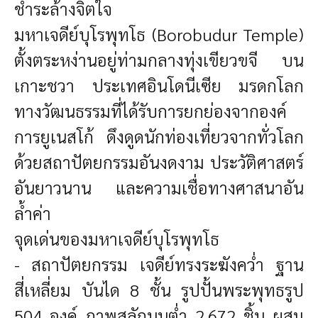
ชำระล้างจิตใจ
มหาเจดีย์บุโรพุทโธ (Borobudur Temple)
ตั้งตระหง่านอยู่ท่ามกลางทุ่งเขียวขจี บน
เกาะชวา ประเทศอินโดนีเซีย มรดกโลก
ทางวัฒนธรรมที่ได้รับการยกย่องจากองค์
การยูเนสโก้ ดึงดูดนักท่องเที่ยวจากทั่วโลก
ด้วยสถาปัตยกรรมอันงดงาม ประวัติศาสตร์
อันยาวนาน และความเชื่อทางศาสนาอัน
ล้ำค่า
จุดเด่นของมหาเจดีย์บุโรพุทโธ
- สถาปัตยกรรม เจดีย์ทรงระฆังคว่ำ ฐาน
สี่เหลี่ยม บันได 8 ชั้น รูปปั้นพระพุทธรูป
504 องค์ ภาพสลักนูนต่ำ 2,672 ชิ้น ผสม