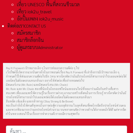
เที่ยว UNESCO พื้นที่สงวนชีวมวล
เที่ยว iok2u_travel
อัลปั้มเพลง iok2u_music
ติดต่อเรา
CONTACT US
สมัครสมาชิก
สมาชิกล็อกอิน
ผู้ดูแลระบบ
Administrator
Pay It Forward เป้าหมายเล็ก ๆ ในการส่งมอบความดีต่อ ๆ ไป
เว็ปไซต์นี้เกิดจากแรงบันดาลใจในภาพยนต์เรื่อง Pay It Forward ที่เล่าถึงการมีเป้าหมายเล็ก ๆ
กำหนดไว้ให้ส่งมอบความดีต่อไปอีก 3 คน หากใครคิดว่ามันมีประโยชน์ก็สามารถนำไปเผยแพร่ต่อได้
เลยโดยไม่ต้องตอบแทนกลับมา อยากให้ส่งต่อเพื่อถ่ายทอดต่อไป
มิสเตอร์เรน (Mr. Rain) และมิสเตอร์เชน (Mr. Chain)
Mr. Rain และ Mr. Chain สองพี่น้องในโลกออฟไลน์และออนไลน์ที่จะมาร่วมมือกันสร้างสื่อสาร
สนเทศ เพื่อเผยแพร่ให้ความรู้ในเรื่องราวต่างๆ มากมายสร้างสังคมในการเรียนรู้ หากใครคิดว่ามันมี
ประโยชน์ก็สามารถนำไปเผยแพร่ต่อได้เลยโดยไม่ต้องตอบแทนกลับมา
ยืนหยัด เข้มแข็ง และกล้าหาญ (Stay Strong & Be Brave)
ขอเป็นกำลังใจให้คนดีทุกคนในการต่อสู้ความอยุติธรรม ในยุคสังคมที่คดโกงยึดถึงประโยชน์ส่วนตน
และพวกฟ้องมากกว่าผลประโยชน์ส่วนรวม จนหลายคนคิดว่าพวกด้านได้อายอดมักได้ดี แต่หากยึด
คำในหลวงสอนไว้ในเรื่องการทำความดีเราจะมีความสุขครับ
การค้นหา