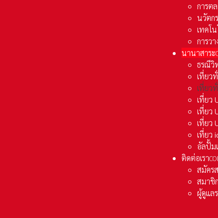
การตล
นวัตก
เทคโน
การวา
นานาสาระ
ธรณีวิ
เที่ยวท
เที่ยวท
เที่ย
เที่ย
เที่ยว
เที่ยว
อัลปั้
ติดต่อเรา
CO
สมัคร
สมาชิก
ผู้ดูแ