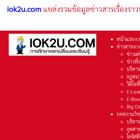
iok2u.com
แหล่งรวมข้อมูลข่าวสารเรื่องราว
หน้าแรก
HO
ข่าวสาร
NE
ข่าวเด
ข่าวที
บริหา
กฏหมา
วิดีโอท
E-Lea
E-Boo
Big D
บทความวิช
บริหาร
อุตสา
โลจิส