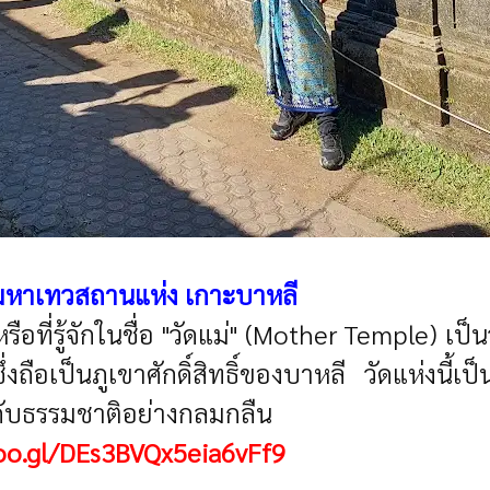
มหาเทวสถานแห่ง เกาะบาหลี
หรือที่รู้จักในชื่อ "วัดแม่" (Mother Temple) เป็
่งถือเป็นภูเขาศักดิ์สิทธิ์ของบาหลี วัดแห่ง
กับธรรมชาติอย่างกลมกลืน
oo.gl/DEs3BVQx5eia6vFf9