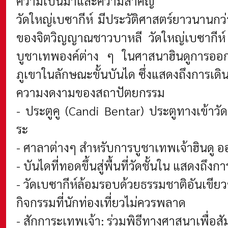
ความเป็นมาและความสำคัญ
วัดใหญ่เบซากีห์ มีประวัติศาสตร์ยาวนานกว่า 
ของจิตวิญญาณชาวบาหลี วัดใหญ่เบซากีห์ ประ
บูชาเทพองค์ต่าง ๆ ในศาสนาฮินดูการออกแ
ภูเขาในลักษณะขั้นบันได ซึ่งแสดงถึงการเดินท
ความงดงามของ
สถาปัตยกรรม
- ประตูคู (Candi Bentar)
ประตูทางเข้าวั
ระ
- ศาลาต่างๆ สำหรับการบูชาเทพเจ้าฮินดู 
- บันไดที่ทอดขึ้นสู่พื้นที่วัดชั้นใน แสด
- วัดเบซากีห์ล้อมรอบด้วยธรรมชาติอันเขียวข
กิจกรรมที่นักท่องเที่ยวไม่ควรพลาด
- สักการะเทพเจ้า: ร่วมพิธีทางศาสนาเพื่