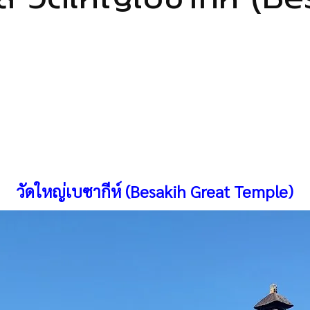
วัดใหญ่เบซากีห์ (Besakih Great Temple)