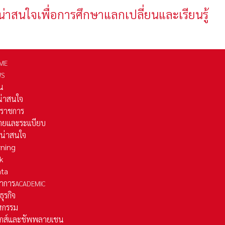
น่าสนใจเพื่อการศึกษาแลกเปลี่ยนและเรียนรู้
ME
WS
่น
่น่าสนใจ
รราชการ
ยและระเเบียบ
ี่น่าสนใจ
rning
k
ata
าการ
ACADEMIC
ธุรกิจ
หกรรม
ติกส์และชัพพลายเชน