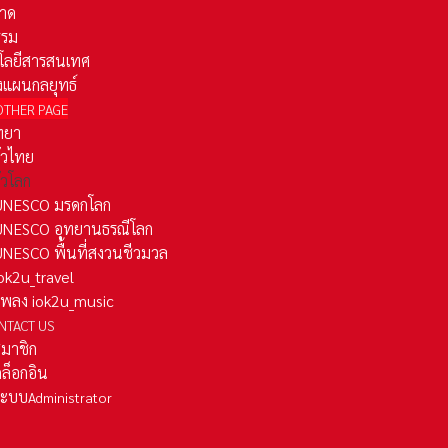
าด
รรม
โลยีสารสนเทศ
งแผนกลยุทธ์
OTHER PAGE
ทยา
ั่วไทย
ั่วโลก
ว UNESCO มรดกโลก
ว UNESCO อุทยานธรณีโลก
 UNESCO พื้นที่สงวนชีวมวล
 iok2u_travel
มเพลง iok2u_music
NTACT US
สมาชิก
ล็อกอิน
ลระบบ
Administrator