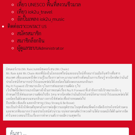
เที่ยว UNESCO พื้นที่สงวนชีวมวล
เที่ยว iok2u_travel
อัลปั้มเพลง iok2u_music
ติดต่อเรา
CONTACT US
สมัครสมาชิก
สมาชิกล็อกอิน
ผู้ดูแลระบบ
Administrator
มิสเตอร์เรน (Mr. Rain) และมิสเตอร์เชน (Mr. Chain)
Mr. Rain และ Mr. Chain สองพี่น้องในโลกออฟไลน์และออนไลน์ที่จะมาร่วมมือกันสร้างสื่อสาร
สนเทศ เพื่อเผยแพร่ให้ความรู้ในเรื่องราวต่างๆ มากมายสร้างสังคมในการเรียนรู้ หากใครคิดว่ามันมี
ประโยชน์ก็สามารถนำไปเผยแพร่ต่อได้เลยโดยไม่ต้องตอบแทนกลับมา
Pay It Forward เป้าหมายเล็ก ๆ ในการส่งมอบความดีต่อ ๆ ไป
เว็ปไซต์นี้เกิดจากแรงบันดาลใจในภาพยนต์เรื่อง Pay It Forward ที่เล่าถึงการมีเป้าหมายเล็ก ๆ
กำหนดไว้ให้ส่งมอบความดีต่อไปอีก 3 คน หากใครคิดว่ามันมีประโยชน์ก็สามารถนำไปเผยแพร่ต่อได้
เลยโดยไม่ต้องตอบแทนกลับมา อยากให้ส่งต่อเพื่อถ่ายทอดต่อไป
ยืนหยัด เข้มแข็ง และกล้าหาญ (Stay Strong & Be Brave)
ขอเป็นกำลังใจให้คนดีทุกคนในการต่อสู้ความอยุติธรรม ในยุคสังคมที่คดโกงยึดถึงประโยชน์ส่วนตน
และพวกฟ้องมากกว่าผลประโยชน์ส่วนรวม จนหลายคนคิดว่าพวกด้านได้อายอดมักได้ดี แต่หากยึด
คำในหลวงสอนไว้ในเรื่องการทำความดีเราจะมีความสุขครับ
การค้นหา