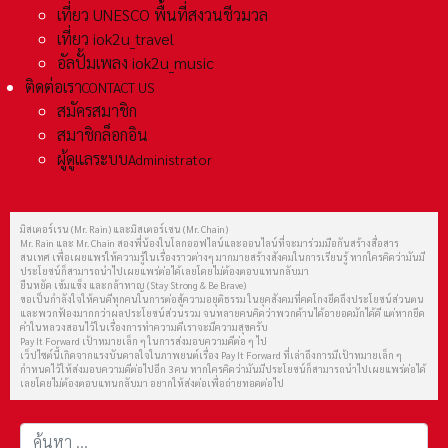
เที่ยว UNESCO พื้นที่สงวนชีวมวล
เที่ยว iok2u_travel
อัลปั้มเพลง iok2u_music
ติดต่อเรา
CONTACT US
สมัครสมาชิก
สมาชิกล็อกอิน
ผู้ดูแลระบบ
Administrator
มิสเตอร์เรน (Mr. Rain) และมิสเตอร์เชน (Mr. Chain)
Mr. Rain และ Mr. Chain สองพี่น้องในโลกออฟไลน์และออนไลน์ที่จะมาร่วมมือกันสร้างสื่อสาร
สนเทศ เพื่อเผยแพร่ให้ความรู้ในเรื่องราวต่างๆ มากมายสร้างสังคมในการเรียนรู้ หากใครคิดว่ามันมี
ประโยชน์ก็สามารถนำไปเผยแพร่ต่อได้เลยโดยไม่ต้องตอบแทนกลับมา
ยืนหยัด เข้มแข็ง และกล้าหาญ (Stay Strong & Be Brave)
ขอเป็นกำลังใจให้คนดีทุกคนในการต่อสู้ความอยุติธรรม ในยุคสังคมที่คดโกงยึดถึงประโยชน์ส่วนตน
และพวกฟ้องมากกว่าผลประโยชน์ส่วนรวม จนหลายคนคิดว่าพวกด้านได้อายอดมักได้ดี แต่หากยึด
คำในหลวงสอนไว้ในเรื่องการทำความดีเราจะมีความสุขครับ
Pay It Forward เป้าหมายเล็ก ๆ ในการส่งมอบความดีต่อ ๆ ไป
เว็ปไซต์นี้เกิดจากแรงบันดาลใจในภาพยนต์เรื่อง Pay It Forward ที่เล่าถึงการมีเป้าหมายเล็ก ๆ
กำหนดไว้ให้ส่งมอบความดีต่อไปอีก 3 คน หากใครคิดว่ามันมีประโยชน์ก็สามารถนำไปเผยแพร่ต่อได้
เลยโดยไม่ต้องตอบแทนกลับมา อยากให้ส่งต่อเพื่อถ่ายทอดต่อไป
การค้นหา