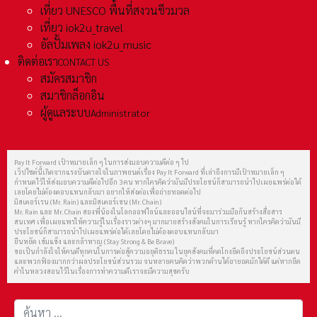
เที่ยว UNESCO พื้นที่สงวนชีวมวล
เที่ยว iok2u_travel
อัลปั้มเพลง iok2u_music
ติดต่อเรา
CONTACT US
สมัครสมาชิก
สมาชิกล็อกอิน
ผู้ดูแลระบบ
Administrator
Pay It Forward เป้าหมายเล็ก ๆ ในการส่งมอบความดีต่อ ๆ ไป
เว็ปไซต์นี้เกิดจากแรงบันดาลใจในภาพยนต์เรื่อง Pay It Forward ที่เล่าถึงการมีเป้าหมายเล็ก ๆ
กำหนดไว้ให้ส่งมอบความดีต่อไปอีก 3 คน หากใครคิดว่ามันมีประโยชน์ก็สามารถนำไปเผยแพร่ต่อได้
เลยโดยไม่ต้องตอบแทนกลับมา อยากให้ส่งต่อเพื่อถ่ายทอดต่อไป
มิสเตอร์เรน (Mr. Rain) และมิสเตอร์เชน (Mr. Chain)
Mr. Rain และ Mr. Chain สองพี่น้องในโลกออฟไลน์และออนไลน์ที่จะมาร่วมมือกันสร้างสื่อสาร
สนเทศ เพื่อเผยแพร่ให้ความรู้ในเรื่องราวต่างๆ มากมายสร้างสังคมในการเรียนรู้ หากใครคิดว่ามันมี
ประโยชน์ก็สามารถนำไปเผยแพร่ต่อได้เลยโดยไม่ต้องตอบแทนกลับมา
ยืนหยัด เข้มแข็ง และกล้าหาญ (Stay Strong & Be Brave)
ขอเป็นกำลังใจให้คนดีทุกคนในการต่อสู้ความอยุติธรรม ในยุคสังคมที่คดโกงยึดถึงประโยชน์ส่วนตน
และพวกฟ้องมากกว่าผลประโยชน์ส่วนรวม จนหลายคนคิดว่าพวกด้านได้อายอดมักได้ดี แต่หากยึด
คำในหลวงสอนไว้ในเรื่องการทำความดีเราจะมีความสุขครับ
การค้นหา