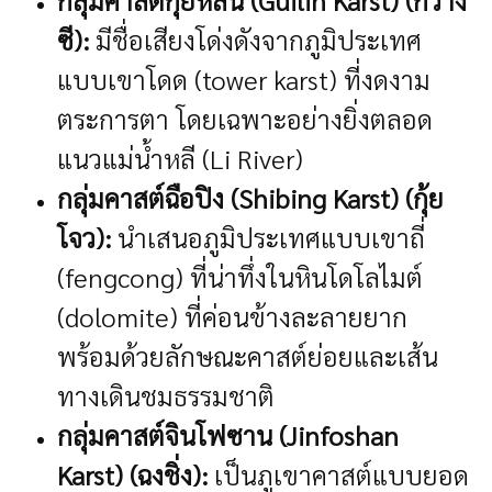
ซี):
มีชื่อเสียงโด่งดังจากภูมิประเทศ
แบบเขาโดด (tower karst) ที่งดงาม
ตระการตา โดยเฉพาะอย่างยิ่งตลอด
แนวแม่น้ำหลี (Li River)
กลุ่มคาสต์ฉือปิง (Shibing Karst) (กุ้ย
โจว):
นำเสนอภูมิประเทศแบบเขาถี่
(fengcong) ที่น่าทึ่งในหินโดโลไมต์
(dolomite) ที่ค่อนข้างละลายยาก
พร้อมด้วยลักษณะคาสต์ย่อยและเส้น
ทางเดินชมธรรมชาติ
กลุ่มคาสต์จินโฟซาน (Jinfoshan
Karst) (ฉงชิ่ง):
เป็นภูเขาคาสต์แบบยอด