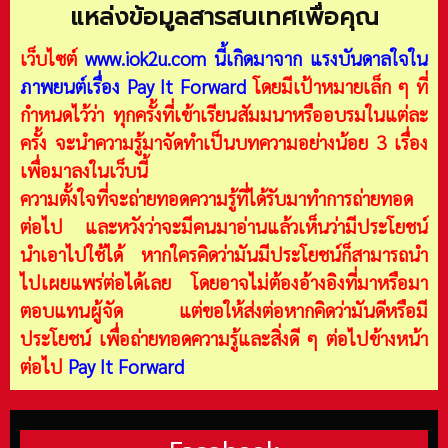
แหล่งข้อมูลสารสนเทศเพื่อคุณ
เว็บไซต์
www.iok2u.com
นี้เกิดมาจาก
แรงบันดาลใจใน
ภาพยนต์เรื่อง Pay It Forward
โดยมีเป้าหมายเล็ก ๆ ที่
กำหนดไว้ว่า ทุกครั้งที่เข้าเรียนสัมมนาหรืออบรมในแต่ละ
ครั้ง จะนำความรู้มาจัดทำเป็นบทความอย่างน้อย 3 เรื่อง
เพื่อมาลงในเว็บนี้
ความตั้งใจที่จะถ่ายทอดความรู้ที่ได้รับมาทำการถ่ายทอด
ต่อไป และหวังว่าจะมีคนมาอ่านแล้วเห็นว่ามีประโยชน์
นำเอาไปใช้ได้ หากใครคิดว่ามันมีประโยชน์ก็สามารถนำ
ไปเผยแพร่ต่อได้เลย โดยอาจไม่ต้องอ้างอิงที่มาหรือมา
ตอบแทนผู้จัด แต่ขอให้ส่งต่อหากคิดว่ามันดีหรือมี
ประโยชน์ เพื่อถ่ายทอดความรู้และสิ่งดี ๆ ต่อไปข้างหน้า
ต่อไป
Pay It Forward