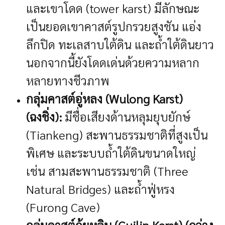
และเขาโดด (tower karst) มีลักษณะ
เป็นยอดเขาคาสต์รูปกรวยสูงชัน แอ่ง
ลึกปิด ทะเลสาบใต้ดิน และถ้ำใต้ดินยาว
นอกจากนี้ยังโดดเด่นด้วยความหลาก
หลายทางชีวภาพ
กลุ่มคาสต์อู่หลง (Wulong Karst)
(ฉงชิ่ง):
มีชื่อเสียงด้านหลุมยุบยักษ์
(Tiankeng) สะพานธรรมชาติที่สูงเป็น
พิเศษ และระบบถ้ำใต้ดินขนาดใหญ่
เช่น สามสะพานธรรมชาติ (Three
Natural Bridges) และถ้ำฟู่หรง
(Furong Cave)
กลุ่มคาสต์กุ้ยหลิน (Guilin Karst) (กว่าง