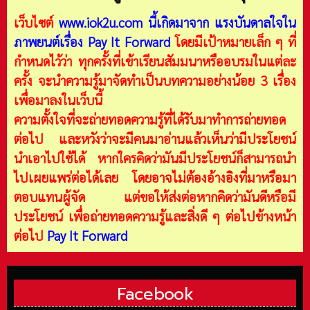
เว็บไซต์
www.iok2u.com
นี้เกิดมาจาก
แรงบันดาลใจใน
ภาพยนต์เรื่อง Pay It Forward
โดยมีเป้าหมายเล็ก ๆ ที่
กำหนดไว้ว่า ทุกครั้งที่เข้าเรียนสัมมนาหรืออบรมในแต่ละ
ครั้ง จะนำความรู้มาจัดทำเป็นบทความอย่างน้อย 3 เรื่อง
เพื่อมาลงในเว็บนี้
ความตั้งใจที่จะถ่ายทอดความรู้ที่ได้รับมาทำการถ่ายทอด
ต่อไป และหวังว่าจะมีคนมาอ่านแล้วเห็นว่ามีประโยชน์
นำเอาไปใช้ได้ หากใครคิดว่ามันมีประโยชน์ก็สามารถนำ
ไปเผยแพร่ต่อได้เลย โดยอาจไม่ต้องอ้างอิงที่มาหรือมา
ตอบแทนผู้จัด แต่ขอให้ส่งต่อหากคิดว่ามันดีหรือมี
ประโยชน์ เพื่อถ่ายทอดความรู้และสิ่งดี ๆ ต่อไปข้างหน้า
ต่อไป
Pay It Forward
Facebook