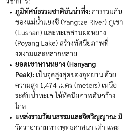
วิชาการ:
ภูมิทัศน์ธรรมชาติอันน่าทึ่ง:
การรวมกัน
ของแม่น้ำแยงซี (Yangtze River) ภูเขา
(Lushan) และทะเลสาบผอหยาง
(Poyang Lake) สร้างทัศนียภาพที่
งดงามและหลากหลาย
ยอดเขาหานหยาง (Hanyang
Peak):
เป็นจุดสูงสุดของอุทยาน ด้วย
ความสูง 1,474 เมตร (meters) เหนือ
ระดับน้ำทะเล ให้ทัศนียภาพอันกว้าง
ไกล
แหล่งรวมวัฒนธรรมและจิตวิญญาณ:
มี
วัดวาอารามทางพุทธศาสนา เต๋า และ