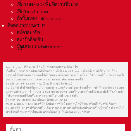
เที่ยว UNESCO พื้นที่สงวนชีวมวล
เที่ยว iok2u_travel
อัลปั้มเพลง iok2u_music
ติดต่อเรา
CONTACT US
สมัครสมาชิก
สมาชิกล็อกอิน
ผู้ดูแลระบบ
Administrator
Pay It Forward เป้าหมายเล็ก ๆ ในการส่งมอบความดีต่อ ๆ ไป
เว็ปไซต์นี้เกิดจากแรงบันดาลใจในภาพยนต์เรื่อง Pay It Forward ที่เล่าถึงการมีเป้าหมายเล็ก ๆ
กำหนดไว้ให้ส่งมอบความดีต่อไปอีก 3 คน หากใครคิดว่ามันมีประโยชน์ก็สามารถนำไปเผยแพร่ต่อได้
เลยโดยไม่ต้องตอบแทนกลับมา อยากให้ส่งต่อเพื่อถ่ายทอดต่อไป
ยืนหยัด เข้มแข็ง และกล้าหาญ (Stay Strong & Be Brave)
ขอเป็นกำลังใจให้คนดีทุกคนในการต่อสู้ความอยุติธรรม ในยุคสังคมที่คดโกงยึดถึงประโยชน์ส่วนตน
และพวกฟ้องมากกว่าผลประโยชน์ส่วนรวม จนหลายคนคิดว่าพวกด้านได้อายอดมักได้ดี แต่หากยึด
คำในหลวงสอนไว้ในเรื่องการทำความดีเราจะมีความสุขครับ
มิสเตอร์เรน (Mr. Rain) และมิสเตอร์เชน (Mr. Chain)
Mr. Rain และ Mr. Chain สองพี่น้องในโลกออฟไลน์และออนไลน์ที่จะมาร่วมมือกันสร้างสื่อสาร
สนเทศ เพื่อเผยแพร่ให้ความรู้ในเรื่องราวต่างๆ มากมายสร้างสังคมในการเรียนรู้ หากใครคิดว่ามันมี
ประโยชน์ก็สามารถนำไปเผยแพร่ต่อได้เลยโดยไม่ต้องตอบแทนกลับมา
การค้นหา