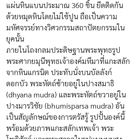
แผ่นหินแบนประมาณ 360 ชิ้น ยึดติดกัน
ด้วยหมุดหินโดยไม่ใช้ปูน ถือเป็นความ
มหัศจรรย์ทางวิศวกรรมสถาปัตยกรรมใน
ยุคนั้น
ภายในโถงกลมประดิษฐานพระพุทธรูป
พระศากยมุนีพุทธเจ้าองค์มหึมาที่แกะสลัก
จากหินแกรนิต ประทับนั่งบนบัลลังก์
ดอกบัว พระหัตถ์ซ้ายอยู่ในปางสมาธิ
(dhyana mudra) และพระหัตถ์ขวาอยู่ใน
ปางมารวิชัย (bhumisparsa mudra) อัน
เป็นสัญลักษณ์ของการตรัสรู้ รูปปั้นองค์นี้
พร้อมด้วยภาพแกะสลักเทพเจ้า พระ
โพธิสัตว์ และพระสาวกในรูปแบบนูนสูง