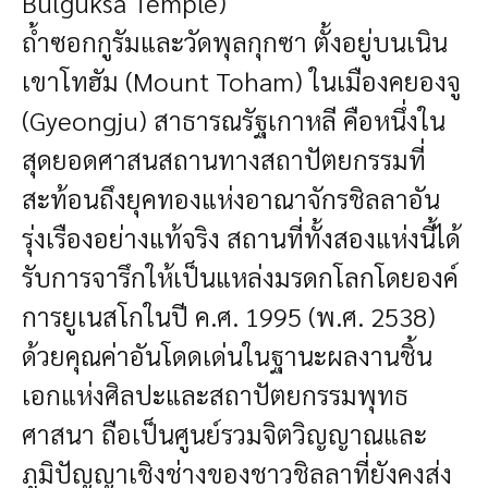
Bulguksa Temple)
ถ้ำซอกกูรัมและวัดพุลกุกซา ตั้งอยู่บนเนิน
เขาโทฮัม (Mount Toham) ในเมืองคยองจู
(Gyeongju) สาธารณรัฐเกาหลี คือหนึ่งใน
สุดยอดศาสนสถานทางสถาปัตยกรรมที่
สะท้อนถึงยุคทองแห่งอาณาจักรชิลลาอัน
รุ่งเรืองอย่างแท้จริง สถานที่ทั้งสองแห่งนี้ได้
รับการจารึกให้เป็นแหล่งมรดกโลกโดยองค์
การยูเนสโกในปี ค.ศ. 1995 (พ.ศ. 2538)
ด้วยคุณค่าอันโดดเด่นในฐานะผลงานชิ้น
เอกแห่งศิลปะและสถาปัตยกรรมพุทธ
ศาสนา ถือเป็นศูนย์รวมจิตวิญญาณและ
ภูมิปัญญาเชิงช่างของชาวชิลลาที่ยังคงส่ง