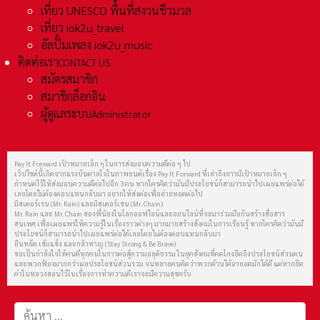
เที่ยว UNESCO พื้นที่สงวนชีวมวล
เที่ยว iok2u_travel
อัลปั้มเพลง iok2u_music
ติดต่อเรา
CONTACT US
สมัครสมาชิก
สมาชิกล็อกอิน
ผู้ดูแลระบบ
Administrator
Pay It Forward เป้าหมายเล็ก ๆ ในการส่งมอบความดีต่อ ๆ ไป
เว็ปไซต์นี้เกิดจากแรงบันดาลใจในภาพยนต์เรื่อง Pay It Forward ที่เล่าถึงการมีเป้าหมายเล็ก ๆ
กำหนดไว้ให้ส่งมอบความดีต่อไปอีก 3 คน หากใครคิดว่ามันมีประโยชน์ก็สามารถนำไปเผยแพร่ต่อได้
เลยโดยไม่ต้องตอบแทนกลับมา อยากให้ส่งต่อเพื่อถ่ายทอดต่อไป
มิสเตอร์เรน (Mr. Rain) และมิสเตอร์เชน (Mr. Chain)
Mr. Rain และ Mr. Chain สองพี่น้องในโลกออฟไลน์และออนไลน์ที่จะมาร่วมมือกันสร้างสื่อสาร
สนเทศ เพื่อเผยแพร่ให้ความรู้ในเรื่องราวต่างๆ มากมายสร้างสังคมในการเรียนรู้ หากใครคิดว่ามันมี
ประโยชน์ก็สามารถนำไปเผยแพร่ต่อได้เลยโดยไม่ต้องตอบแทนกลับมา
ยืนหยัด เข้มแข็ง และกล้าหาญ (Stay Strong & Be Brave)
ขอเป็นกำลังใจให้คนดีทุกคนในการต่อสู้ความอยุติธรรม ในยุคสังคมที่คดโกงยึดถึงประโยชน์ส่วนตน
และพวกฟ้องมากกว่าผลประโยชน์ส่วนรวม จนหลายคนคิดว่าพวกด้านได้อายอดมักได้ดี แต่หากยึด
คำในหลวงสอนไว้ในเรื่องการทำความดีเราจะมีความสุขครับ
การค้นหา