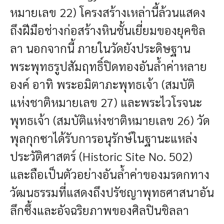
หมายเลข 22) โครงสร้างเหล่านี้ล้วนแสดง
ถึงฝีมือช่างก่อสร้างหินชั้นเยี่ยมของยุคชิล
ลา นอกจากนี้ ภายในวัดยังประดิษฐาน
พระพุทธรูปสัมฤทธิ์ปิดทองอันล้ำค่าหลาย
องค์ อาทิ พระอมิตาภะพุทธเจ้า (สมบัติ
แห่งชาติหมายเลข 27) และพระไวโรจนะ
พุทธเจ้า (สมบัติแห่งชาติหมายเลข 26) วัด
พุลกุกซาได้รับการอนุรักษ์ในฐานะแหล่ง
ประวัติศาสตร์ (Historic Site No. 502)
และถือเป็นตัวอย่างอันล้ำค่าของมรดกทาง
วัฒนธรรมที่แสดงถึงปรัชญาพุทธศาสนาอัน
ลึกซึ้งและอัจฉริยภาพของศิลปินชิลลา