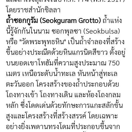
โดยราชสำนักชิลลา
ถ้ำซอกกูรัม (Seokguram Grotto)
ถ้ำแห่ง
นี้รู้จักกันในนาม ซอกพุลซา (Seokbulsa)
หรือ "วัดพระพุทธหิน" เป็นถ้ำจำลองที่สร้าง
ขึ้นอย่างประณีตด้วยหินแกรนิตสีขาว ตั้งอยู่
บนยอดเขาโทฮัมที่ความสูงประมาณ 750
เมตร เหนือระดับน้ำทะเล หันหน้าสู่ทะเล
ตะวันออก โครงสร้างของถ้ำประกอบด้วย
โถงทางเข้า โถงทางเดิน และห้องโถงกลม
หลัก ซึ่งโดดเด่นด้วยทักษะการแกะสลักขั้น
สูงและโครงสร้างที่สร้างสรรค์ โดยเฉพาะ
อย่างยิ่งเพดานทรงโดมที่ประกอบขึ้นจาก