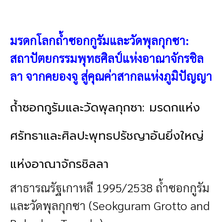
มรดกโลกถ้ำซอกกูรัมและวัดพุลกุกซา:
สถาปัตยกรรมพุทธศิลป์แห่งอาณาจักรชิล
ลา
จากคยองจู สู่คุณค่าสากลแห่งภูมิปัญญา
ถ้ำซอกกูรัมและวัดพุลกุกซา: มรดกแห่ง
ศรัทธาและศิลปะพุทธปรัชญาอันยิ่งใหญ่
แห่งอาณาจักรชิลลา
สาธารณรัฐเกาหลี 1995/2538 ถ้ำซอกกูรัม
และวัดพุลกุกซา (Seokguram Grotto and