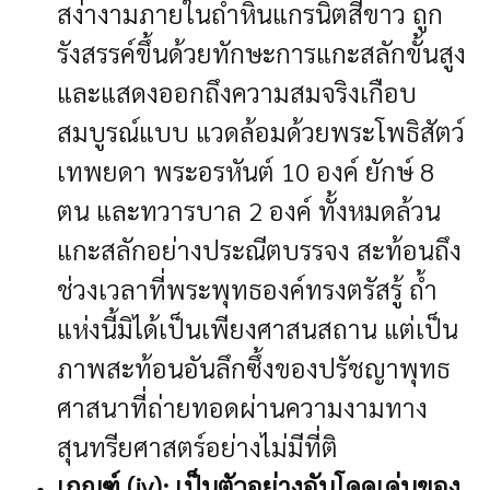
สง่างามภายในถ้ำหินแกรนิตสีขาว ถูก
รังสรรค์ขึ้นด้วยทักษะการแกะสลักขั้นสูง
และแสดงออกถึงความสมจริงเกือบ
สมบูรณ์แบบ แวดล้อมด้วยพระโพธิสัตว์
เทพยดา พระอรหันต์ 10 องค์ ยักษ์ 8
ตน และทวารบาล 2 องค์ ทั้งหมดล้วน
แกะสลักอย่างประณีตบรรจง สะท้อนถึง
ช่วงเวลาที่พระพุทธองค์ทรงตรัสรู้ ถ้ำ
แห่งนี้มิได้เป็นเพียงศาสนสถาน แต่เป็น
ภาพสะท้อนอันลึกซึ้งของปรัชญาพุทธ
ศาสนาที่ถ่ายทอดผ่านความงามทาง
สุนทรียศาสตร์อย่างไม่มีที่ติ
เกณฑ์ (iv): เป็นตัวอย่างอันโดดเด่นของ