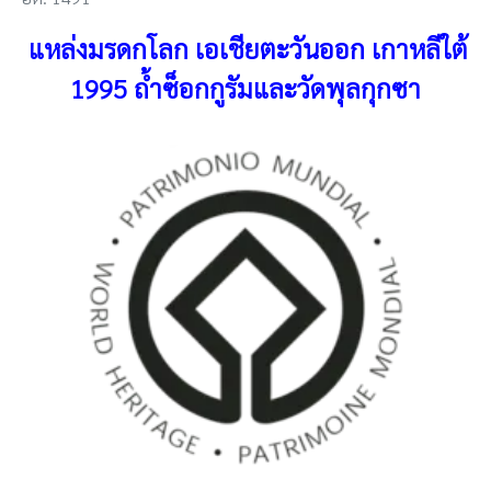
แหล่งมรดกโลก เอเชียตะวันออก เกาหลีใต้
1995 ถ้ำซ็อกกูรัมและวัดพุลกุกซา