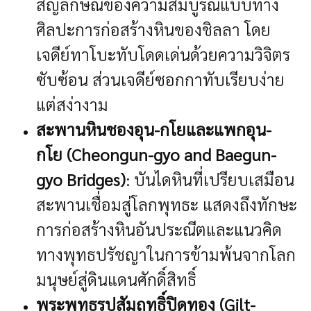
สัญลักษณ์ของความสมบูรณ์แบบทาง
ศิลปะการก่อสร้างหินของชิลลา โดย
เจดีย์ทาโบะทับโดดเด่นด้วยความวิจิตร
ซับซ้อน ส่วนเจดีย์ซอกกาทับเรียบง่าย
แต่สง่างาม
สะพานหินชองอุน-กโยและแพกอุน-
กโย (Cheongun-gyo and Baegun-
gyo Bridges)
: บันไดหินที่เปรียบเสมือน
สะพานเชื่อมสู่โลกพุทธะ แสดงถึงทักษะ
การก่อสร้างหินอันประณีตและแนวคิด
ทางพุทธปรัชญาในการข้ามพ้นจากโลก
มนุษย์สู่ดินแดนศักดิ์สิทธิ์
พระพุทธรูปสัมฤทธิ์ปิดทอง (Gilt-