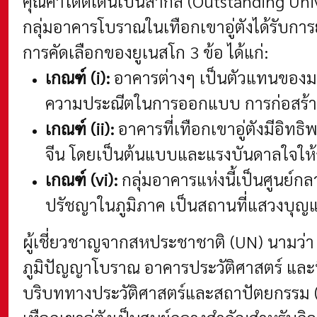
คุณค่าโดดเด่นเป็นสากล (Outstanding Uni
กลุ่มอาคารโบราณในเทือกเขาอู่ตังได้รับก
การคัดเลือกของยูเนสโก 3 ข้อ ได้แก่:
เกณฑ์ (i):
อาคารต่างๆ เป็นตัวแทนของมา
ความประณีตในการออกแบบ การก่อสร้าง
เกณฑ์ (ii):
อาคารที่เทือกเขาอู่ตังมีอ
จีน โดยเป็นต้นแบบและแรงบันดาลใจให้
เกณฑ์ (vi):
กลุ่มอาคารแห่งนี้เป็นศูนย์กล
ปรัชญาในภูมิภาค เป็นสถานที่แสวงบุญแ
ผู้เชี่ยวชาญจากสหประชาชาติ (UN) นามว่า K
ภูมิปัญญาโบราณ อาคารประวัติศาสตร์ และทิ
บริบททางประวัติศาสตร์และสถาปัตยกรรม (H