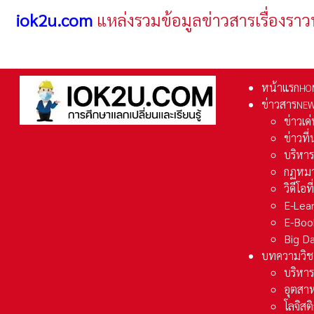
iok2u.com
แหล่งรวมข้อมูลข่าวสารเรื่องราว
หน้าแรก
HO
ข่าวสาร
NE
ข่าวเด
ข่าวที
บริหา
กฏหมา
วิดีโอท
E-Lea
E-Boo
Big D
บทความวิช
บริหาร
อุตสา
โลจิส