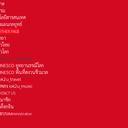
าด
รรม
โลยีสารสนเทศ
งแผนกลยุทธ์
OTHER PAGE
ทยา
ั่วไทย
ั่วโลก
ว UNESCO มรดกโลก
ว UNESCO อุทยานธรณีโลก
 UNESCO พื้นที่สงวนชีวมวล
 iok2u_travel
มเพลง iok2u_music
NTACT US
สมาชิก
ล็อกอิน
ลระบบ
Administrator