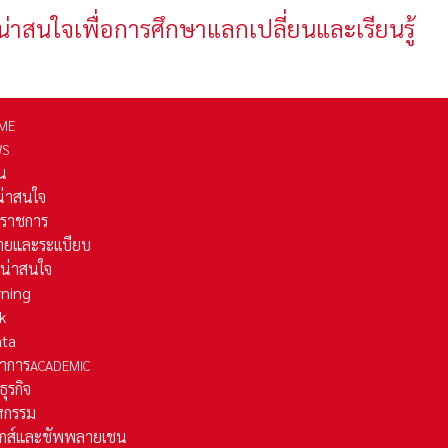
น่าสนใจเพื่อการศึกษาแลกเปลี่ยนและเรียนรู้
ME
WS
่น
่น่าสนใจ
รราชการ
ยและระเเบียบ
ี่น่าสนใจ
rning
k
ata
าการ
ACADEMIC
ธุรกิจ
หกรรม
ติกส์และชัพพลายเชน