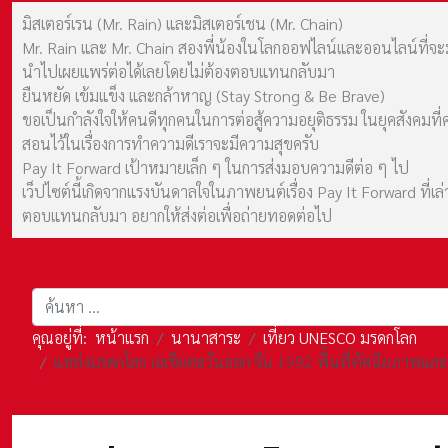
มิสเตอร์เรน (Mr. Rain) และมิสเตอร์เชน (Mr. Chain)
Mr. Rain และ Mr. Chain สองพี่น้องในโลกออฟไลน์และออนไลน์ที่จะมาร
นำไปเผยแพร่ต่อได้เลยโดยไม่ต้องตอบแทนกลับมา
ยืนหยัด เข้มแข็ง และกล้าหาญ (Stay Strong & Be Brave)
ขอเป็นกำลังใจให้คนดีทุกคนในการต่อสู้ความอยุติธรรม ในยุคสังค
สอนไว้ในเรื่องการทำความดีเราจะมีความสุขครับ
Pay It Forward เป้าหมายเล็ก ๆ ในการส่งมอบความดีต่อ ๆ ไป
เว็ปไซต์นี้เกิดจากแรงบันดาลใจในภาพยนต์เรื่อง Pay It Forward ที่
ตอบแทนกลับมา อยากให้ส่งต่อเพื่อถ่ายทอดต่อไป
การค้นหา
คุณอยู่ที่:
หน้าแรก
นานาสาระ
เที่ยว UNESCO มรดกโลก
แหล่งมรดกโลก เอเชียตะวันออก จีน 1992 พื้นที่ทัศนียภาพและป