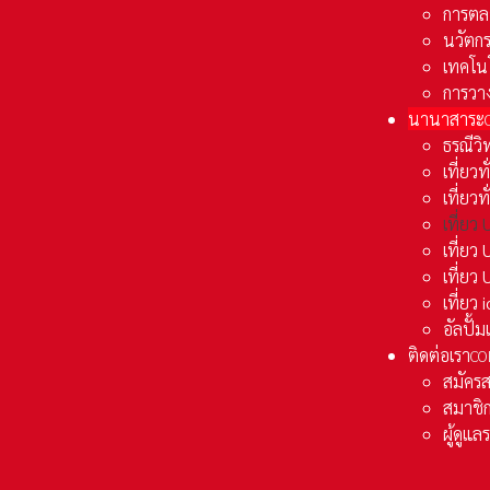
การตล
นวัตก
เทคโน
การวา
นานาสาระ
ธรณีวิ
เที่ยวท
เที่ยวท
เที่ย
เที่ย
เที่ยว
เที่ยว
อัลปั้
ติดต่อเรา
CO
สมัคร
สมาชิก
ผู้ดูแ