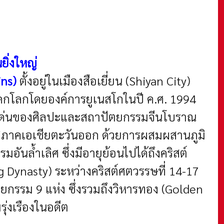
ิ่งใหญ่
ins)
ตั้งอยู่ในเมืองสือเยี่ยน (Shiyan City)
รดกโลกโดยองค์การยูเนสโกในปี ค.ศ. 1994
โดดเด่นของศิลปะและสถาปัตยกรรมจีนโบราณ
ูมิภาคเอเชียตะวันออก ด้วยการผสมผสานภูมิ
นล้ำเลิศ ซึ่งมีอายุย้อนไปได้ถึงคริสต์
g Dynasty) ระหว่างคริสต์ศตวรรษที่ 14-17
ยกรรม 9 แห่ง ซึ่งรวมถึงวิหารทอง (Golden
่งเรืองในอดีต