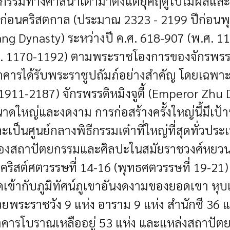
ิจกรรมทางศาสนาเต๋ามาตั้งแต่ยุคฤดูใบไม้ผลิแล
 ปีก่อนคริสตกาล (ประมาณ 2323 - 2199 ปีก่อนพ
Tang Dynasty) ระหว่างปี ค.ศ. 618-907 (พ.ศ. 1
.ศ. 1170-1192) ตามพระราชโองการของจักรพรรด
ุ่มอาคารได้รับพระราชูปถัมภ์อย่างสำคัญ โดยเฉพา
1911-2187) จักรพรรดิหมิงจูตี้ (Emperor Zhu D
ขนาดใหญ่และงดงาม การก่อสร้างครั้งใหญ่นี้มีเป้
เป็นศูนย์กลางพิธีกรรมเต๋าที่ใหญ่ที่สุดทั่วประ
่างของสถาปัตยกรรมและศิลปะในสมัยราชวงศ์หยวน
ในคริสต์ศตวรรษที่ 14-16 (พุทธศตวรรษที่ 19-
ากับภูมิทัศน์ภูเขาอันงดงามของยอดเขา หุบเ
ยพระราชวัง 9 แห่ง อาราม 9 แห่ง สำนักชี 36 แห
อาคารโบราณเหลืออยู่ 53 แห่ง และแหล่งสถาปัตย