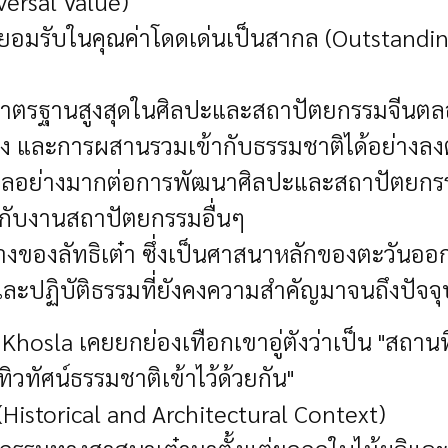
versal Value)
ารยอมรับในคุณค่าโดดเด่นเป็นสากล (Outstandi
ตรฐานสูงสุดในศิลปะและสถาปัตยกรรมจีนตลอดร
 และการผสานรวมเข้ากับธรรมชาติได้อย่างลง
ิทธิพลอย่างมากต่อการพัฒนาศิลปะและสถาปัต
กับงานสถาปัตยกรรมอื่นๆ
างของลัทธิเต๋า ซึ่งเป็นศาสนาหลักของตะวันออกท
ละปฏิบัติธรรมที่ยังคงความสำคัญมาจนถึงปัจจุ
hosla เคยยกย่องเทือกเขาอู่ตังว่าเป็น "สถานท
วทัศน์ธรรมชาติเข้าไว้ด้วยกัน"
istorical and Architectural Context)