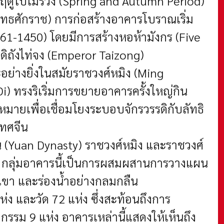
ะฤดูใบไม้ร่วง (Spring and Autumn Period)
ุทธศักราช) การก่อสร้างอาคารโบราณเริ่ม
161-1450) โดยมีการสร้างหอห้ามังกร (Five
ิถังไท่จง (Emperor Taizong)
ะอย่างยิ่งในสมัยราชวงศ์หมิง (Ming
i) ทรงริเริ่มการขยายอาคารครั้งใหญ่กิน
าหมายเพื่อเชื่อมโยงระบอบจักรวรรดิกับลัทธิ
เทศจีน
 (Yuan Dynasty) ราชวงศ์หมิง และราชวงศ์
21) กลุ่มอาคารนี้เป็นการผสมผสานการวางแผน
ขา และร่องน้ำอย่างกลมกลืน
่ง และวัด 72 แห่ง ซึ่งสะท้อนถึงการ
กรรม 9 แห่ง อาคารเหล่านี้แสดงให้เห็นถึง