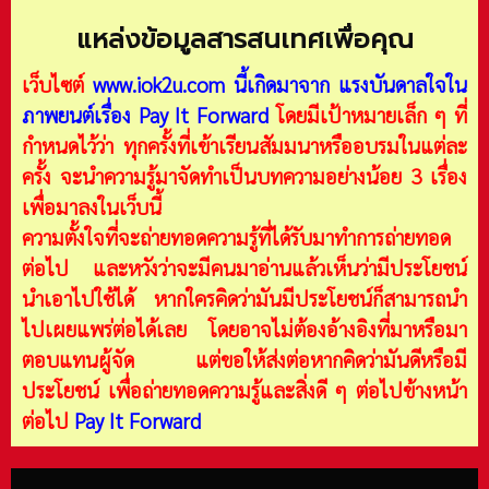
แหล่งข้อมูลสารสนเทศเพื่อคุณ
เว็บไซต์
www.iok2u.com
นี้เกิดมาจาก
แรงบันดาลใจใน
ภาพยนต์เรื่อง Pay It Forward
โดยมีเป้าหมายเล็ก ๆ ที่
กำหนดไว้ว่า ทุกครั้งที่เข้าเรียนสัมมนาหรืออบรมในแต่ละ
ครั้ง จะนำความรู้มาจัดทำเป็นบทความอย่างน้อย 3 เรื่อง
เพื่อมาลงในเว็บนี้
ความตั้งใจที่จะถ่ายทอดความรู้ที่ได้รับมาทำการถ่ายทอด
ต่อไป และหวังว่าจะมีคนมาอ่านแล้วเห็นว่ามีประโยชน์
นำเอาไปใช้ได้ หากใครคิดว่ามันมีประโยชน์ก็สามารถนำ
ไปเผยแพร่ต่อได้เลย โดยอาจไม่ต้องอ้างอิงที่มาหรือมา
ตอบแทนผู้จัด แต่ขอให้ส่งต่อหากคิดว่ามันดีหรือมี
ประโยชน์ เพื่อถ่ายทอดความรู้และสิ่งดี ๆ ต่อไปข้างหน้า
ต่อไป
Pay It Forward