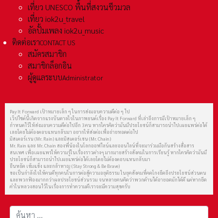
เที่ยว UNESCO พื้นที่สงวนชีวมวล
เที่ยว iok2u_travel
อัลปั้มเพลง iok2u_music
ติดต่อเรา
CONTACT US
สมัครสมาชิก
สมาชิกล็อกอิน
ผู้ดูแลระบบ
Administrator
Pay It Forward เป้าหมายเล็ก ๆ ในการส่งมอบความดีต่อ ๆ ไป
เว็ปไซต์นี้เกิดจากแรงบันดาลใจในภาพยนต์เรื่อง Pay It Forward ที่เล่าถึงการมีเป้าหมายเล็ก ๆ
กำหนดไว้ให้ส่งมอบความดีต่อไปอีก 3 คน หากใครคิดว่ามันมีประโยชน์ก็สามารถนำไปเผยแพร่ต่อได้
เลยโดยไม่ต้องตอบแทนกลับมา อยากให้ส่งต่อเพื่อถ่ายทอดต่อไป
มิสเตอร์เรน (Mr. Rain) และมิสเตอร์เชน (Mr. Chain)
Mr. Rain และ Mr. Chain สองพี่น้องในโลกออฟไลน์และออนไลน์ที่จะมาร่วมมือกันสร้างสื่อสาร
สนเทศ เพื่อเผยแพร่ให้ความรู้ในเรื่องราวต่างๆ มากมายสร้างสังคมในการเรียนรู้ หากใครคิดว่ามันมี
ประโยชน์ก็สามารถนำไปเผยแพร่ต่อได้เลยโดยไม่ต้องตอบแทนกลับมา
ยืนหยัด เข้มแข็ง และกล้าหาญ (Stay Strong & Be Brave)
ขอเป็นกำลังใจให้คนดีทุกคนในการต่อสู้ความอยุติธรรม ในยุคสังคมที่คดโกงยึดถึงประโยชน์ส่วนตน
และพวกฟ้องมากกว่าผลประโยชน์ส่วนรวม จนหลายคนคิดว่าพวกด้านได้อายอดมักได้ดี แต่หากยึด
คำในหลวงสอนไว้ในเรื่องการทำความดีเราจะมีความสุขครับ
การค้นหา