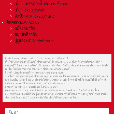
เที่ยว UNESCO พื้นที่สงวนชีวมวล
เที่ยว iok2u_travel
อัลปั้มเพลง iok2u_music
ติดต่อเรา
CONTACT US
สมัครสมาชิก
สมาชิกล็อกอิน
ผู้ดูแลระบบ
Administrator
Pay It Forward เป้าหมายเล็ก ๆ ในการส่งมอบความดีต่อ ๆ ไป
เว็ปไซต์นี้เกิดจากแรงบันดาลใจในภาพยนต์เรื่อง Pay It Forward ที่เล่าถึงการมีเป้าหมายเล็ก ๆ
กำหนดไว้ให้ส่งมอบความดีต่อไปอีก 3 คน หากใครคิดว่ามันมีประโยชน์ก็สามารถนำไปเผยแพร่ต่อได้
เลยโดยไม่ต้องตอบแทนกลับมา อยากให้ส่งต่อเพื่อถ่ายทอดต่อไป
ยืนหยัด เข้มแข็ง และกล้าหาญ (Stay Strong & Be Brave)
ขอเป็นกำลังใจให้คนดีทุกคนในการต่อสู้ความอยุติธรรม ในยุคสังคมที่คดโกงยึดถึงประโยชน์ส่วนตน
และพวกฟ้องมากกว่าผลประโยชน์ส่วนรวม จนหลายคนคิดว่าพวกด้านได้อายอดมักได้ดี แต่หากยึด
คำในหลวงสอนไว้ในเรื่องการทำความดีเราจะมีความสุขครับ
มิสเตอร์เรน (Mr. Rain) และมิสเตอร์เชน (Mr. Chain)
Mr. Rain และ Mr. Chain สองพี่น้องในโลกออฟไลน์และออนไลน์ที่จะมาร่วมมือกันสร้างสื่อสาร
สนเทศ เพื่อเผยแพร่ให้ความรู้ในเรื่องราวต่างๆ มากมายสร้างสังคมในการเรียนรู้ หากใครคิดว่ามันมี
ประโยชน์ก็สามารถนำไปเผยแพร่ต่อได้เลยโดยไม่ต้องตอบแทนกลับมา
การค้นหา