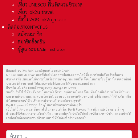
เที่ยว UNESCO พื้นที่สงวนชีวมวล
เที่ยว iok2u_travel
อัลปั้มเพลง iok2u_music
ติดต่อเรา
CONTACT US
สมัครสมาชิก
สมาชิกล็อกอิน
ผู้ดูแลระบบ
Administrator
มิสเตอร์เรน (Mr. Rain) และมิสเตอร์เชน (Mr. Chain)
Mr. Rain และ Mr. Chain สองพี่น้องในโลกออฟไลน์และออนไลน์ที่จะมาร่วมมือกันสร้างสื่อสาร
สนเทศ เพื่อเผยแพร่ให้ความรู้ในเรื่องราวต่างๆ มากมายสร้างสังคมในการเรียนรู้ หากใครคิดว่ามันมี
ประโยชน์ก็สามารถนำไปเผยแพร่ต่อได้เลยโดยไม่ต้องตอบแทนกลับมา
ยืนหยัด เข้มแข็ง และกล้าหาญ (Stay Strong & Be Brave)
ขอเป็นกำลังใจให้คนดีทุกคนในการต่อสู้ความอยุติธรรม ในยุคสังคมที่คดโกงยึดถึงประโยชน์ส่วนตน
และพวกฟ้องมากกว่าผลประโยชน์ส่วนรวม จนหลายคนคิดว่าพวกด้านได้อายอดมักได้ดี แต่หากยึด
คำในหลวงสอนไว้ในเรื่องการทำความดีเราจะมีความสุขครับ
Pay It Forward เป้าหมายเล็ก ๆ ในการส่งมอบความดีต่อ ๆ ไป
เว็ปไซต์นี้เกิดจากแรงบันดาลใจในภาพยนต์เรื่อง Pay It Forward ที่เล่าถึงการมีเป้าหมายเล็ก ๆ
กำหนดไว้ให้ส่งมอบความดีต่อไปอีก 3 คน หากใครคิดว่ามันมีประโยชน์ก็สามารถนำไปเผยแพร่ต่อได้
เลยโดยไม่ต้องตอบแทนกลับมา อยากให้ส่งต่อเพื่อถ่ายทอดต่อไป
การค้นหา