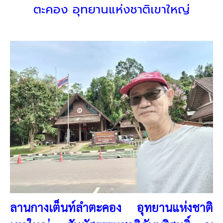
ตะคอง อุทยานแห่งชาติเขาใหญ่
ลานกางเต็นท์ลำตะคอง อุทยานแห่งชาติ