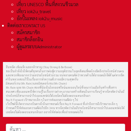
เที่ยว UNESCO พื้นที่สงวนชีวมวล
เที่ยว iok2u_travel
อัลปั้มเพลง iok2u_music
ติดต่อเรา
CONTACT US
สมัครสมาชิก
สมาชิกล็อกอิน
ผู้ดูแลระบบ
Administrator
ยืนหยัด เข้มแข็ง และกล้าหาญ (Stay Strong & Be Brave)
ขอเป็นกำลังใจให้คนดีทุกคนในการต่อสู้ความอยุติธรรม ในยุคสังคมที่คดโกงยึดถึงประโยชน์ส่วนตน
และพวกฟ้องมากกว่าผลประโยชน์ส่วนรวม จนหลายคนคิดว่าพวกด้านได้อายอดมักได้ดี แต่หากยึด
คำในหลวงสอนไว้ในเรื่องการทำความดีเราจะมีความสุขครับ
มิสเตอร์เรน (Mr. Rain) และมิสเตอร์เชน (Mr. Chain)
Mr. Rain และ Mr. Chain สองพี่น้องในโลกออฟไลน์และออนไลน์ที่จะมาร่วมมือกันสร้างสื่อสาร
สนเทศ เพื่อเผยแพร่ให้ความรู้ในเรื่องราวต่างๆ มากมายสร้างสังคมในการเรียนรู้ หากใครคิดว่ามันมี
ประโยชน์ก็สามารถนำไปเผยแพร่ต่อได้เลยโดยไม่ต้องตอบแทนกลับมา
Pay It Forward เป้าหมายเล็ก ๆ ในการส่งมอบความดีต่อ ๆ ไป
เว็ปไซต์นี้เกิดจากแรงบันดาลใจในภาพยนต์เรื่อง Pay It Forward ที่เล่าถึงการมีเป้าหมายเล็ก ๆ
กำหนดไว้ให้ส่งมอบความดีต่อไปอีก 3 คน หากใครคิดว่ามันมีประโยชน์ก็สามารถนำไปเผยแพร่ต่อได้
เลยโดยไม่ต้องตอบแทนกลับมา อยากให้ส่งต่อเพื่อถ่ายทอดต่อไป
การค้นหา