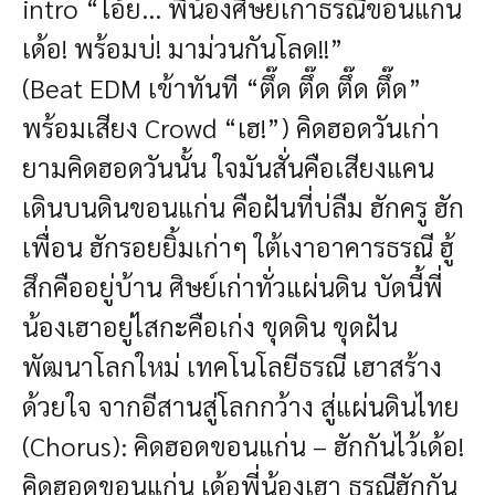
intro “โอ้ย... พี่น้องศิษย์เก่าธรณีขอนแก่น
เด้อ! พร้อมบ่! มาม่วนกันโลด!!”
(Beat EDM เข้าทันที “ตึ๊ด ตึ๊ด ตึ๊ด ตึ๊ด”
พร้อมเสียง Crowd “เฮ!”) คิดฮอดวันเก่า
ยามคิดฮอดวันนั้น ใจมันสั่นคือเสียงแคน
เดินบนดินขอนแก่น คือฝันที่บ่ลืม ฮักครู ฮัก
เพื่อน ฮักรอยยิ้มเก่าๆ ใต้เงาอาคารธรณี ฮู้
สึกคืออยู่บ้าน ศิษย์เก่าทั่วแผ่นดิน บัดนี้พี่
น้องเฮาอยู่ไสกะคือเก่ง ขุดดิน ขุดฝัน
พัฒนาโลกใหม่ เทคโนโลยีธรณี เฮาสร้าง
ด้วยใจ จากอีสานสู่โลกกว้าง สู่แผ่นดินไทย
(Chorus): คิดฮอดขอนแก่น – ฮักกันไว้เด้อ!
คิดฮอดขอนแก่น เด้อพี่น้องเฮา ธรณีฮักกัน