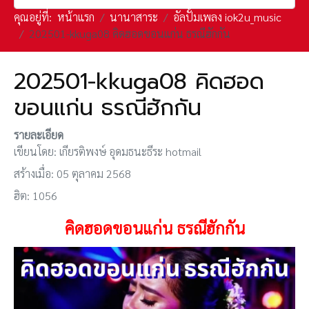
คุณอยู่ที่:
หน้าแรก
นานาสาระ
อัลปั้มเพลง iok2u_music
202501-kkuga08 คิดฮอดขอนแก่น ธรณีฮักกัน
202501-kkuga08 คิดฮอด
ขอนแก่น ธรณีฮักกัน
รายละเอียด
เขียนโดย:
เกียรติพงษ์ อุดมธนะธีระ hotmail
สร้างเมื่อ: 05 ตุลาคม 2568
ฮิต: 1056
คิดฮอดขอนแก่น ธรณีฮักกัน