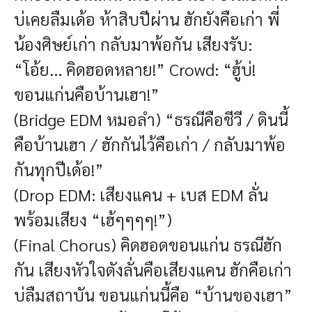
บ่เคยลืมเด้อ ห้าสิบปีผ่าน ฮักยังคือเก่า พี่
น้องศิษย์เก่า กลับมาพ้อกัน เสียงรับ:
“โอ้ย... คิดฮอดหลาย!” Crowd: “ฮู้บ่!
ขอนแก่นคือบ้านเฮา!”
(Bridge EDM หมอลำ) “ธรณีคือชีวี / ดินนี้
คือบ้านเฮา / ฮักกันไว้คือเก่า / กลับมาพ้อ
กันทุกปีเด้อ!”
(Drop EDM: เสียงแคน + เบส EDM ลั่น
พร้อมเสียง “เฮ้ๆๆๆๆ!”)
(Final Chorus) คิดฮอดขอนแก่น ธรณีฮัก
กัน เสียงหัวใจดังลั่นคือเสียงแคน ฮักคือเก่า
บ่ลืมสถาบัน ขอนแก่นนี้คือ “บ้านของเฮา”