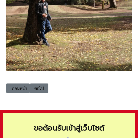
เนื้อหาก่อนหน้า: 202501-kkuga07 วอนลมฮัก ธรณีขอนแก่น
เนื้อหาถัดไป: 202501-kkuga09 ธรณีรุ่น 9 ไม่มีวันแก่ (Geo N
ก่อนหน้า
ต่อไป
ขอต้อนรับเข้าสู่เว็บไซต์