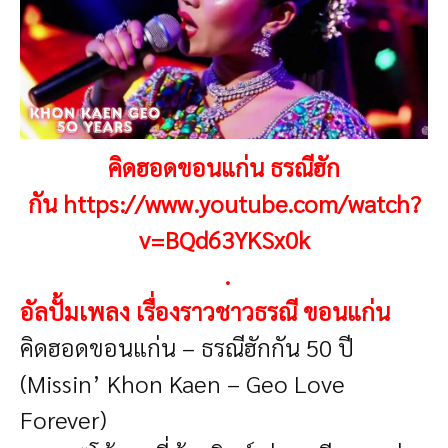
คิดฮอดขอนแก่น ธรณีฮัก
กัน https://www.youtube.com/watch?
v=BQd63YKSx0k
.
อัลปั้มเพลง เรื่องราวชาวธรณี ขอนแก่น
คิดฮอดขอนแก่น – ธรณีฮักกัน 50 ปี
(Missin’ Khon Kaen – Geo Love
Forever)