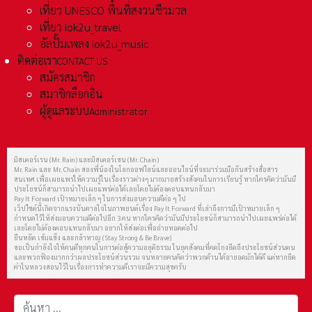
เที่ยว UNESCO พื้นที่สงวนชีวมวล
เที่ยว iok2u_travel
อัลปั้มเพลง iok2u_music
ติดต่อเรา
CONTACT US
สมัครสมาชิก
สมาชิกล็อกอิน
ผู้ดูแลระบบ
Administrator
มิสเตอร์เรน (Mr. Rain) และมิสเตอร์เชน (Mr. Chain)
Mr. Rain และ Mr. Chain สองพี่น้องในโลกออฟไลน์และออนไลน์ที่จะมาร่วมมือกันสร้างสื่อสาร
สนเทศ เพื่อเผยแพร่ให้ความรู้ในเรื่องราวต่างๆ มากมายสร้างสังคมในการเรียนรู้ หากใครคิดว่ามันมี
ประโยชน์ก็สามารถนำไปเผยแพร่ต่อได้เลยโดยไม่ต้องตอบแทนกลับมา
Pay It Forward เป้าหมายเล็ก ๆ ในการส่งมอบความดีต่อ ๆ ไป
เว็ปไซต์นี้เกิดจากแรงบันดาลใจในภาพยนต์เรื่อง Pay It Forward ที่เล่าถึงการมีเป้าหมายเล็ก ๆ
กำหนดไว้ให้ส่งมอบความดีต่อไปอีก 3 คน หากใครคิดว่ามันมีประโยชน์ก็สามารถนำไปเผยแพร่ต่อได้
เลยโดยไม่ต้องตอบแทนกลับมา อยากให้ส่งต่อเพื่อถ่ายทอดต่อไป
ยืนหยัด เข้มแข็ง และกล้าหาญ (Stay Strong & Be Brave)
ขอเป็นกำลังใจให้คนดีทุกคนในการต่อสู้ความอยุติธรรม ในยุคสังคมที่คดโกงยึดถึงประโยชน์ส่วนตน
และพวกฟ้องมากกว่าผลประโยชน์ส่วนรวม จนหลายคนคิดว่าพวกด้านได้อายอดมักได้ดี แต่หากยึด
คำในหลวงสอนไว้ในเรื่องการทำความดีเราจะมีความสุขครับ
การค้นหา