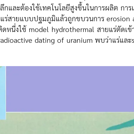
ู่ลึกและต้องใช้เทคโนโลยีสูงขึ้นในการผลิต การเ
ป็นแร่สายแบบปฐมภูมิแล้วถูกขบวนการ erosion
ิดหนึ่งใช้ model hydrothermal สายแร่ตัดเข้า
radioactive dating of uranium พบว่าแร่และsed