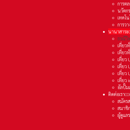
การตล
นวัตก
เทคโน
การวา
นานาสาระ
ธรณีวิ
เที่ยวท
เที่ยวท
เที่ย
เที่ย
เที่ยว
เที่ยว
อัลปั้
ติดต่อเรา
CO
สมัคร
สมาชิก
ผู้ดูแ