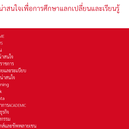
น่าสนใจเพื่อการศึกษาแลกเปลี่ยนและเรียนรู้
ME
WS
่น
่น่าสนใจ
รราชการ
ยและระเเบียบ
ี่น่าสนใจ
rning
k
ata
าการ
ACADEMIC
ธุรกิจ
หกรรม
ติกส์และชัพพลายเชน