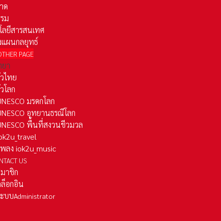
าด
รรม
โลยีสารสนเทศ
งแผนกลยุทธ์
OTHER PAGE
ทยา
ั่วไทย
ั่วโลก
ว UNESCO มรดกโลก
ว UNESCO อุทยานธรณีโลก
 UNESCO พื้นที่สงวนชีวมวล
 iok2u_travel
มเพลง iok2u_music
NTACT US
สมาชิก
ล็อกอิน
ลระบบ
Administrator