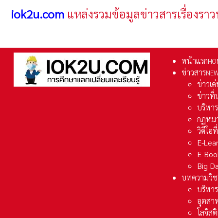
iok2u.com
แหล่งรวมข้อมูลข่าวสารเรื่องราว
หน้าแรก
HO
ข่าวสาร
NE
ข่าวเด
ข่าวที
บริหา
กฏหมา
วิดีโอท
E-Lea
E-Boo
Big D
บทความวิช
บริหาร
อุตสา
โลจิส