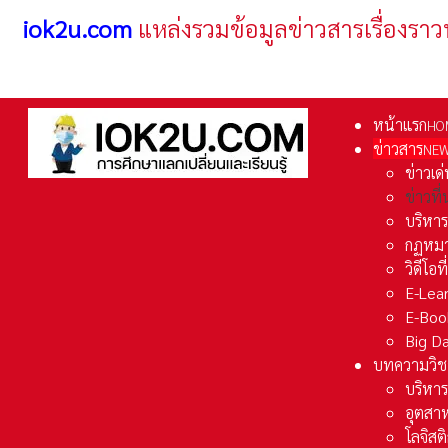
iok2u.com
แหล่งรวมข้อมูลข่าวสารเรื่องราว
หน้าแรก
HO
ข่าวสาร
NE
ข่าวเด
ข่าวที
บริหา
กฏหมา
วิดีโอท
E-Lea
E-Boo
Big D
บทความวิช
บริหาร
อุตสา
โลจิส