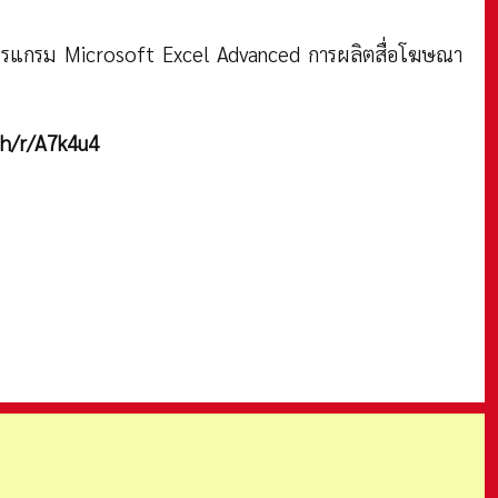
ใช้โปรแกรม Microsoft Excel Advanced การผลิตสื่อโฆษณา
th/r/A7k4u4