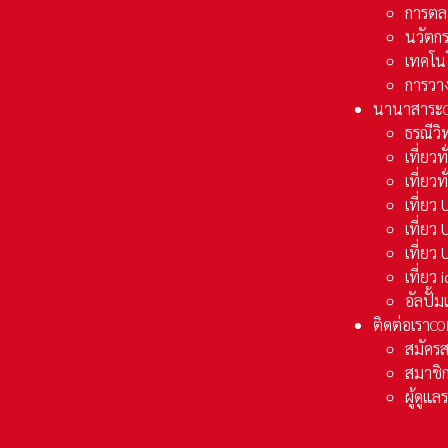
การตล
นวัตก
เทคโน
การวา
นานาสาระ
ธรณีวิ
เที่ยวท
เที่ยวท
เที่ย
เที่ย
เที่ยว
เที่ยว
อัลปั้
ติดต่อเรา
CO
สมัคร
สมาชิก
ผู้ดูแ