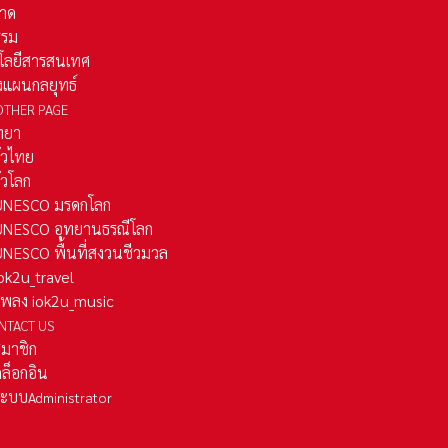
าด
รรม
โลยีสารสนเทศ
งแผนกลยุทธ์
OTHER PAGE
ทยา
ั่วไทย
ั่วโลก
ว UNESCO มรดกโลก
ว UNESCO อุทยานธรณีโลก
 UNESCO พื้นที่สงวนชีวมวล
 iok2u_travel
มเพลง iok2u_music
NTACT US
สมาชิก
ล็อกอิน
ลระบบ
Administrator