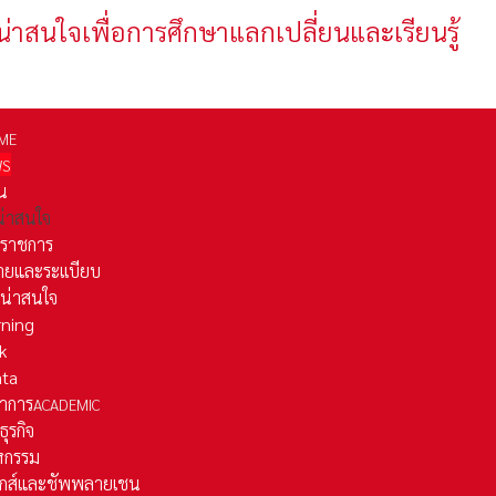
น่าสนใจเพื่อการศึกษาแลกเปลี่ยนและเรียนรู้
ME
WS
่น
่น่าสนใจ
รราชการ
ยและระเเบียบ
ี่น่าสนใจ
rning
k
ata
าการ
ACADEMIC
ธุรกิจ
หกรรม
ติกส์และชัพพลายเชน