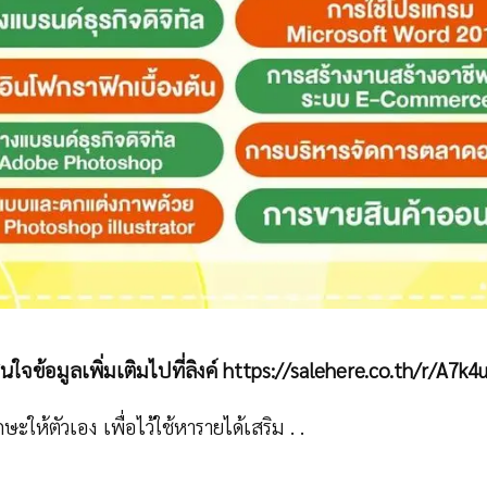
นใจข้อมูลเพิ่มเติมไปที่ลิงค์ https://salehere.co.th/r/A7k4
ักษะให้ตัวเอง เพื่อไว้ใช้หารายได้เสริม . .