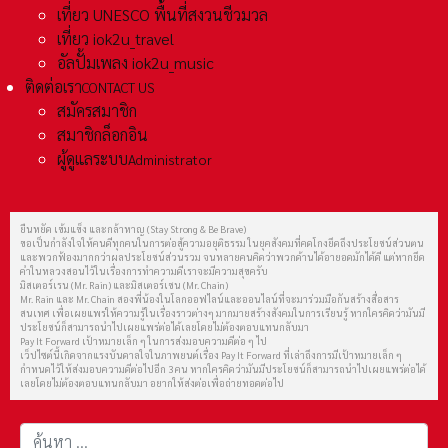
เที่ยว UNESCO พื้นที่สงวนชีวมวล
เที่ยว iok2u_travel
อัลปั้มเพลง iok2u_music
ติดต่อเรา
CONTACT US
สมัครสมาชิก
สมาชิกล็อกอิน
ผู้ดูแลระบบ
Administrator
ยืนหยัด เข้มแข็ง และกล้าหาญ (Stay Strong & Be Brave)
ขอเป็นกำลังใจให้คนดีทุกคนในการต่อสู้ความอยุติธรรม ในยุคสังคมที่คดโกงยึดถึงประโยชน์ส่วนตน
และพวกฟ้องมากกว่าผลประโยชน์ส่วนรวม จนหลายคนคิดว่าพวกด้านได้อายอดมักได้ดี แต่หากยึด
คำในหลวงสอนไว้ในเรื่องการทำความดีเราจะมีความสุขครับ
มิสเตอร์เรน (Mr. Rain) และมิสเตอร์เชน (Mr. Chain)
Mr. Rain และ Mr. Chain สองพี่น้องในโลกออฟไลน์และออนไลน์ที่จะมาร่วมมือกันสร้างสื่อสาร
สนเทศ เพื่อเผยแพร่ให้ความรู้ในเรื่องราวต่างๆ มากมายสร้างสังคมในการเรียนรู้ หากใครคิดว่ามันมี
ประโยชน์ก็สามารถนำไปเผยแพร่ต่อได้เลยโดยไม่ต้องตอบแทนกลับมา
Pay It Forward เป้าหมายเล็ก ๆ ในการส่งมอบความดีต่อ ๆ ไป
เว็ปไซต์นี้เกิดจากแรงบันดาลใจในภาพยนต์เรื่อง Pay It Forward ที่เล่าถึงการมีเป้าหมายเล็ก ๆ
กำหนดไว้ให้ส่งมอบความดีต่อไปอีก 3 คน หากใครคิดว่ามันมีประโยชน์ก็สามารถนำไปเผยแพร่ต่อได้
เลยโดยไม่ต้องตอบแทนกลับมา อยากให้ส่งต่อเพื่อถ่ายทอดต่อไป
การค้นหา