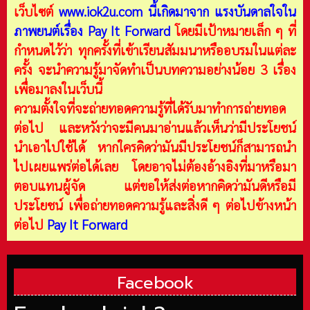
เว็บไซต์
www.iok2u.com
นี้เกิดมาจาก
แรงบันดาลใจใน
ภาพยนต์เรื่อง Pay It Forward
โดยมีเป้าหมายเล็ก ๆ ที่
กำหนดไว้ว่า ทุกครั้งที่เข้าเรียนสัมมนาหรืออบรมในแต่ละ
ครั้ง จะนำความรู้มาจัดทำเป็นบทความอย่างน้อย 3 เรื่อง
เพื่อมาลงในเว็บนี้
ความตั้งใจที่จะถ่ายทอดความรู้ที่ได้รับมาทำการถ่ายทอด
ต่อไป และหวังว่าจะมีคนมาอ่านแล้วเห็นว่ามีประโยชน์
นำเอาไปใช้ได้ หากใครคิดว่ามันมีประโยชน์ก็สามารถนำ
ไปเผยแพร่ต่อได้เลย โดยอาจไม่ต้องอ้างอิงที่มาหรือมา
ตอบแทนผู้จัด แต่ขอให้ส่งต่อหากคิดว่ามันดีหรือมี
ประโยชน์ เพื่อถ่ายทอดความรู้และสิ่งดี ๆ ต่อไปข้างหน้า
ต่อไป
Pay It Forward
Facebook