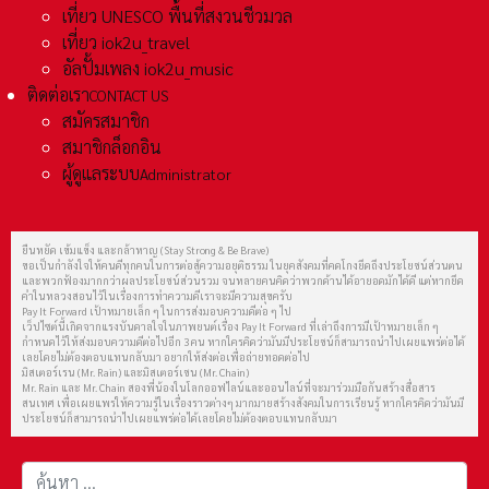
เที่ยว UNESCO พื้นที่สงวนชีวมวล
เที่ยว iok2u_travel
อัลปั้มเพลง iok2u_music
ติดต่อเรา
CONTACT US
สมัครสมาชิก
สมาชิกล็อกอิน
ผู้ดูแลระบบ
Administrator
ยืนหยัด เข้มแข็ง และกล้าหาญ (Stay Strong & Be Brave)
ขอเป็นกำลังใจให้คนดีทุกคนในการต่อสู้ความอยุติธรรม ในยุคสังคมที่คดโกงยึดถึงประโยชน์ส่วนตน
และพวกฟ้องมากกว่าผลประโยชน์ส่วนรวม จนหลายคนคิดว่าพวกด้านได้อายอดมักได้ดี แต่หากยึด
คำในหลวงสอนไว้ในเรื่องการทำความดีเราจะมีความสุขครับ
Pay It Forward เป้าหมายเล็ก ๆ ในการส่งมอบความดีต่อ ๆ ไป
เว็ปไซต์นี้เกิดจากแรงบันดาลใจในภาพยนต์เรื่อง Pay It Forward ที่เล่าถึงการมีเป้าหมายเล็ก ๆ
กำหนดไว้ให้ส่งมอบความดีต่อไปอีก 3 คน หากใครคิดว่ามันมีประโยชน์ก็สามารถนำไปเผยแพร่ต่อได้
เลยโดยไม่ต้องตอบแทนกลับมา อยากให้ส่งต่อเพื่อถ่ายทอดต่อไป
มิสเตอร์เรน (Mr. Rain) และมิสเตอร์เชน (Mr. Chain)
Mr. Rain และ Mr. Chain สองพี่น้องในโลกออฟไลน์และออนไลน์ที่จะมาร่วมมือกันสร้างสื่อสาร
สนเทศ เพื่อเผยแพร่ให้ความรู้ในเรื่องราวต่างๆ มากมายสร้างสังคมในการเรียนรู้ หากใครคิดว่ามันมี
ประโยชน์ก็สามารถนำไปเผยแพร่ต่อได้เลยโดยไม่ต้องตอบแทนกลับมา
การค้นหา