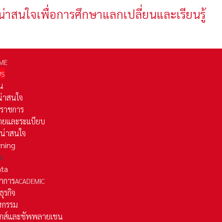
น่าสนใจเพื่อการศึกษาแลกเปลี่ยนและเรียนรู้
ME
WS
่น
่น่าสนใจ
รราชการ
ยและระเเบียบ
ี่น่าสนใจ
rning
k
ata
าการ
ACADEMIC
ธุรกิจ
หกรรม
ติกส์และชัพพลายเชน