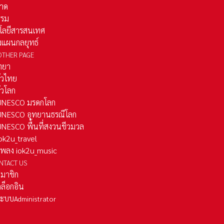
าด
รรม
โลยีสารสนเทศ
งแผนกลยุทธ์
OTHER PAGE
ทยา
ั่วไทย
ั่วโลก
ว UNESCO มรดกโลก
ว UNESCO อุทยานธรณีโลก
 UNESCO พื้นที่สงวนชีวมวล
 iok2u_travel
มเพลง iok2u_music
NTACT US
สมาชิก
ล็อกอิน
ลระบบ
Administrator