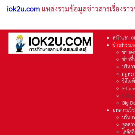
iok2u.com
แหล่งรวมข้อมูลข่าวสารเรื่องราว
หน้าแรก
HO
ข่าวสาร
NE
ข่าวเด
ข่าวที
บริหา
กฏหมา
วิดีโอท
E-Lea
E-Boo
Big D
บทความวิช
บริหาร
อุตสา
โลจิส