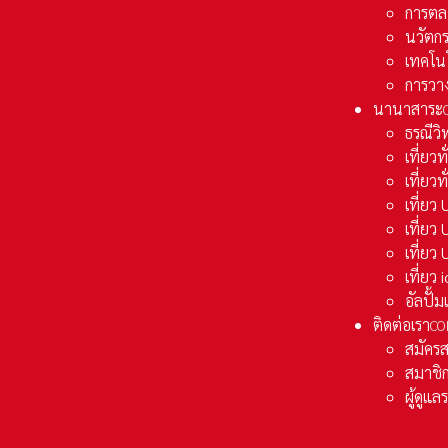
การตล
นวัตก
เทคโน
การวา
นานาสาระ
ธรณีวิ
เที่ยวท
เที่ยวท
เที่ย
เที่ย
เที่ยว
เที่ยว
อัลปั้
ติดต่อเรา
CO
สมัคร
สมาชิก
ผู้ดูแ