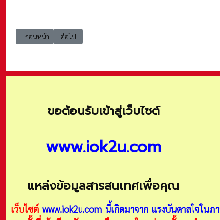
เนื้อหาก่อนหน้า: e-book สืบทอดปณิธานอุดมการณ์มอดินแดง ประจำปี 2
เนื้อหาถัดไป: E-Book หนังสือ Best Practices & Lesson
ก่อนหน้า
ต่อไป
ขอต้อนรับเข้าสู่เว็บไซต์
www.iok2u.com
แหล่งข้อมูลสารสนเทศเพื่อคุณ
เว็บไซต์
www.iok2u.com
นี้เกิดมาจาก
แรงบันดาลใจในภาพ