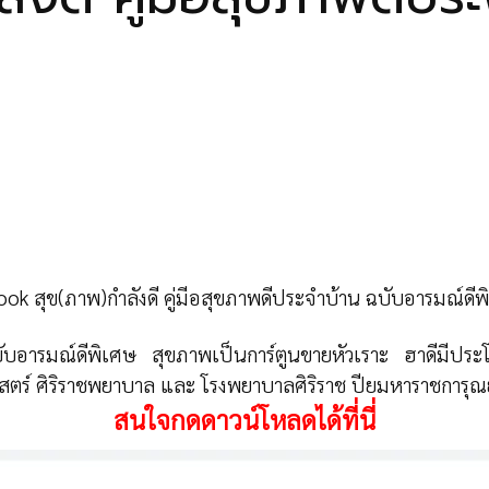
ook สุข(ภาพ)กำลังดี คู่มีอสุขภาพดีประจำบ้าน ฉบับอารมณ์ดีพ
ฉบับอารมณ์ดีพิเศษ
สุขภาพเป็นการ์ตูนขายหัวเราะ ฮาดีมีประโย
ร์ ศิริราชพยาบาล และ โรงพยาบาลศิริราช ปียมหาราชการุณย
สนใจกดดาวน์โหลดได้ที่นี่