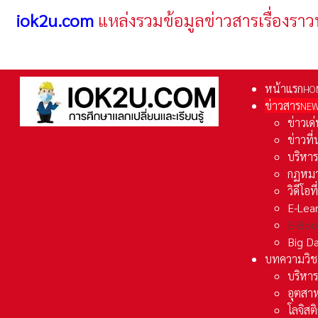
iok2u.com
แหล่งรวมข้อมูลข่าวสารเรื่องราว
หน้าแรก
HO
ข่าวสาร
NE
ข่าวเด
ข่าวที
บริหา
กฏหมา
วิดีโอท
E-Lea
E-Boo
Big D
บทความวิช
บริหาร
อุตสา
โลจิส