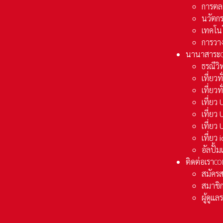
การตล
นวัตก
เทคโน
การวา
นานาสาระ
ธรณีวิ
เที่ยวท
เที่ยวท
เที่ย
เที่ย
เที่ยว
เที่ยว
อัลปั้
ติดต่อเรา
CO
สมัคร
สมาชิก
ผู้ดูแ