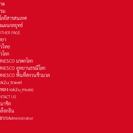
าด
รรม
โลยีสารสนเทศ
งแผนกลยุทธ์
OTHER PAGE
ทยา
ั่วไทย
ั่วโลก
ว UNESCO มรดกโลก
ว UNESCO อุทยานธรณีโลก
 UNESCO พื้นที่สงวนชีวมวล
 iok2u_travel
มเพลง iok2u_music
NTACT US
สมาชิก
ล็อกอิน
ลระบบ
Administrator