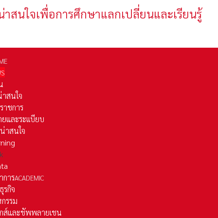
น่าสนใจเพื่อการศึกษาแลกเปลี่ยนและเรียนรู้
ME
WS
่น
่น่าสนใจ
รราชการ
ยและระเเบียบ
ี่น่าสนใจ
rning
k
ata
าการ
ACADEMIC
ธุรกิจ
หกรรม
ติกส์และชัพพลายเชน