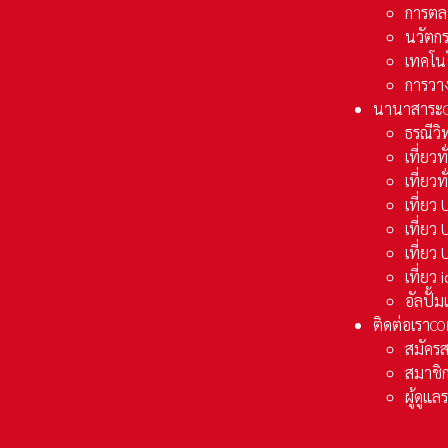
การตล
นวัตก
เทคโน
การวา
นานาสาระ
ธรณีวิ
เที่ยวท
เที่ยวท
เที่ย
เที่ย
เที่ยว
เที่ยว
อัลปั้
ติดต่อเรา
CO
สมัคร
สมาชิก
ผู้ดูแ