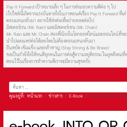
Pay It Forward เป้าหมายเล็ก ๆ ในการส่งมอบความดีต่อ ๆ ไป
เว็ปไซต์นี้เกิดจากแรงบันดาลใจในภาพยนต์เรื่อง Pay It Forward ที่
ตอบแทนกลับมา อยากให้ส่งต่อเพื่อถ่ายทอดต่อไป
มิสเตอร์เรน (Mr. Rain) และมิสเตอร์เชน (Mr. Chain)
Mr. Rain และ Mr. Chain สองพี่น้องในโลกออฟไลน์และออนไลน์ที่จะมาร
นำไปเผยแพร่ต่อได้เลยโดยไม่ต้องตอบแทนกลับมา
ยืนหยัด เข้มแข็ง และกล้าหาญ (Stay Strong & Be Brave)
ขอเป็นกำลังใจให้คนดีทุกคนในการต่อสู้ความอยุติธรรม ในยุคสังค
สอนไว้ในเรื่องการทำความดีเราจะมีความสุขครับ
การค้นหา
คุณอยู่ที่:
หน้าแรก
ข่าวสาร
E-Book
e-book JNTO QR Code
e-book JNTO QR Cod