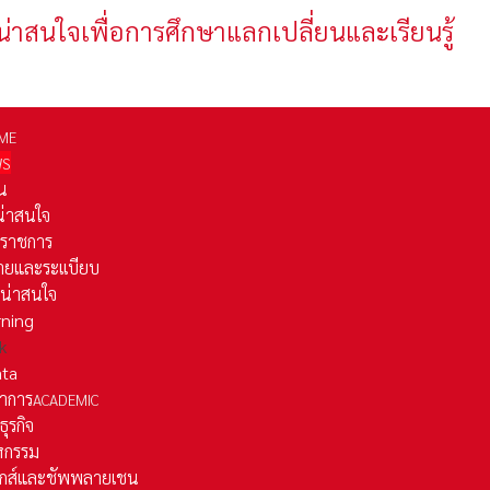
น่าสนใจเพื่อการศึกษาแลกเปลี่ยนและเรียนรู้
ME
WS
่น
่น่าสนใจ
รราชการ
ยและระเเบียบ
ี่น่าสนใจ
rning
k
ata
าการ
ACADEMIC
ธุรกิจ
หกรรม
ติกส์และชัพพลายเชน