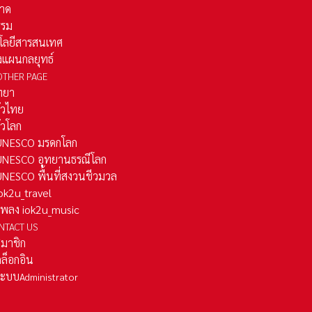
าด
รรม
โลยีสารสนเทศ
งแผนกลยุทธ์
OTHER PAGE
ทยา
ั่วไทย
ั่วโลก
ว UNESCO มรดกโลก
ว UNESCO อุทยานธรณีโลก
 UNESCO พื้นที่สงวนชีวมวล
 iok2u_travel
มเพลง iok2u_music
NTACT US
สมาชิก
ล็อกอิน
ลระบบ
Administrator