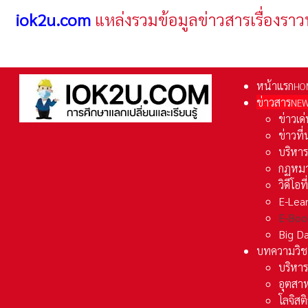
iok2u.com
แหล่งรวมข้อมูลข่าวสารเรื่องราว
หน้าแรก
HO
ข่าวสาร
NE
ข่าวเด
ข่าวที
บริหา
กฏหมา
วิดีโอท
E-Lea
E-Boo
Big D
บทความวิช
บริหาร
อุตสา
โลจิส