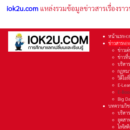
iok2u.com
แหล่งรวมข้อมูลข่าวสารเรื่องราว
หน้าแรก
HO
ข่าวสาร
NE
ข่าวเด
ข่าวที
บริหา
กฏหมา
วิดีโอท
E-Lea
E-Boo
Big D
บทความวิช
บริหาร
อุตสา
โลจิส