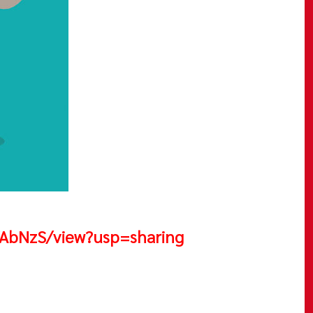
YAbNzS/view?usp=sharing