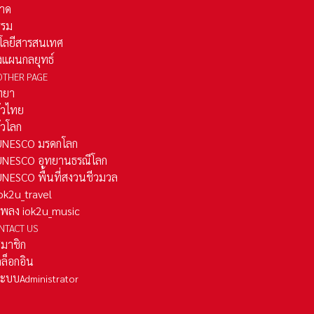
าด
รรม
โลยีสารสนเทศ
งแผนกลยุทธ์
OTHER PAGE
ทยา
ั่วไทย
ั่วโลก
ว UNESCO มรดกโลก
ว UNESCO อุทยานธรณีโลก
 UNESCO พื้นที่สงวนชีวมวล
 iok2u_travel
มเพลง iok2u_music
NTACT US
สมาชิก
ล็อกอิน
ลระบบ
Administrator