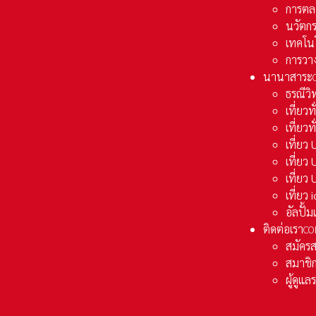
การตล
นวัตก
เทคโน
การวา
นานาสาระ
ธรณีวิ
เที่ยวท
เที่ยวท
เที่ย
เที่ย
เที่ยว
เที่ยว
อัลปั้
ติดต่อเรา
CO
สมัคร
สมาชิก
ผู้ดูแ