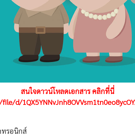
สนใจดาวน์โหลดเอกสาร คลิกที่นี่
om/file/d/1QX5YNNvJnh8OVVsm1tn0eo8ycO
กทรอนิกส์