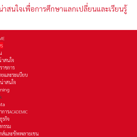
น่าสนใจเพื่อการศึกษาแลกเปลี่ยนและเรียนรู้
ME
WS
่น
่น่าสนใจ
รราชการ
ยและระเเบียบ
ี่น่าสนใจ
rning
k
ata
าการ
ACADEMIC
ธุรกิจ
หกรรม
ติกส์และชัพพลายเชน