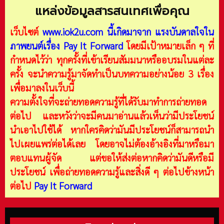
แหล่งข้อมูลสารสนเทศเพื่อคุณ
เว็บไซต์
www.iok2u.com
นี้เกิดมาจาก
แรงบันดาลใจใน
ภาพยนต์เรื่อง Pay It Forward
โดยมีเป้าหมายเล็ก ๆ ที่
กำหนดไว้ว่า ทุกครั้งที่เข้าเรียนสัมมนาหรืออบรมในแต่ละ
ครั้ง จะนำความรู้มาจัดทำเป็นบทความอย่างน้อย 3 เรื่อง
เพื่อมาลงในเว็บนี้
ความตั้งใจที่จะถ่ายทอดความรู้ที่ได้รับมาทำการถ่ายทอด
ต่อไป และหวังว่าจะมีคนมาอ่านแล้วเห็นว่ามีประโยชน์
นำเอาไปใช้ได้ หากใครคิดว่ามันมีประโยชน์ก็สามารถนำ
ไปเผยแพร่ต่อได้เลย โดยอาจไม่ต้องอ้างอิงที่มาหรือมา
ตอบแทนผู้จัด แต่ขอให้ส่งต่อหากคิดว่ามันดีหรือมี
ประโยชน์ เพื่อถ่ายทอดความรู้และสิ่งดี ๆ ต่อไปข้างหน้า
ต่อไป
Pay It Forward