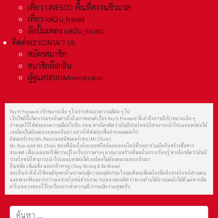
เที่ยว UNESCO พื้นที่สงวนชีวมวล
เที่ยว iok2u_travel
อัลปั้มเพลง iok2u_music
ติดต่อเรา
CONTACT US
สมัครสมาชิก
สมาชิกล็อกอิน
ผู้ดูแลระบบ
Administrator
Pay It Forward เป้าหมายเล็ก ๆ ในการส่งมอบความดีต่อ ๆ ไป
เว็ปไซต์นี้เกิดจากแรงบันดาลใจในภาพยนต์เรื่อง Pay It Forward ที่เล่าถึงการมีเป้าหมายเล็ก ๆ
กำหนดไว้ให้ส่งมอบความดีต่อไปอีก 3 คน หากใครคิดว่ามันมีประโยชน์ก็สามารถนำไปเผยแพร่ต่อได้
เลยโดยไม่ต้องตอบแทนกลับมา อยากให้ส่งต่อเพื่อถ่ายทอดต่อไป
มิสเตอร์เรน (Mr. Rain) และมิสเตอร์เชน (Mr. Chain)
Mr. Rain และ Mr. Chain สองพี่น้องในโลกออฟไลน์และออนไลน์ที่จะมาร่วมมือกันสร้างสื่อสาร
สนเทศ เพื่อเผยแพร่ให้ความรู้ในเรื่องราวต่างๆ มากมายสร้างสังคมในการเรียนรู้ หากใครคิดว่ามันมี
ประโยชน์ก็สามารถนำไปเผยแพร่ต่อได้เลยโดยไม่ต้องตอบแทนกลับมา
ยืนหยัด เข้มแข็ง และกล้าหาญ (Stay Strong & Be Brave)
ขอเป็นกำลังใจให้คนดีทุกคนในการต่อสู้ความอยุติธรรม ในยุคสังคมที่คดโกงยึดถึงประโยชน์ส่วนตน
และพวกฟ้องมากกว่าผลประโยชน์ส่วนรวม จนหลายคนคิดว่าพวกด้านได้อายอดมักได้ดี แต่หากยึด
คำในหลวงสอนไว้ในเรื่องการทำความดีเราจะมีความสุขครับ
การค้นหา