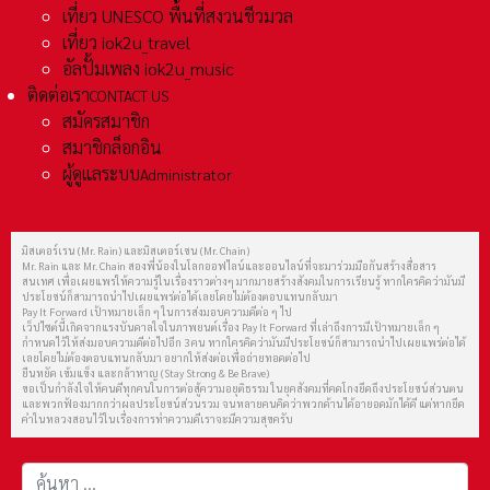
เที่ยว UNESCO พื้นที่สงวนชีวมวล
เที่ยว iok2u_travel
อัลปั้มเพลง iok2u_music
ติดต่อเรา
CONTACT US
สมัครสมาชิก
สมาชิกล็อกอิน
ผู้ดูแลระบบ
Administrator
มิสเตอร์เรน (Mr. Rain) และมิสเตอร์เชน (Mr. Chain)
Mr. Rain และ Mr. Chain สองพี่น้องในโลกออฟไลน์และออนไลน์ที่จะมาร่วมมือกันสร้างสื่อสาร
สนเทศ เพื่อเผยแพร่ให้ความรู้ในเรื่องราวต่างๆ มากมายสร้างสังคมในการเรียนรู้ หากใครคิดว่ามันมี
ประโยชน์ก็สามารถนำไปเผยแพร่ต่อได้เลยโดยไม่ต้องตอบแทนกลับมา
Pay It Forward เป้าหมายเล็ก ๆ ในการส่งมอบความดีต่อ ๆ ไป
เว็ปไซต์นี้เกิดจากแรงบันดาลใจในภาพยนต์เรื่อง Pay It Forward ที่เล่าถึงการมีเป้าหมายเล็ก ๆ
กำหนดไว้ให้ส่งมอบความดีต่อไปอีก 3 คน หากใครคิดว่ามันมีประโยชน์ก็สามารถนำไปเผยแพร่ต่อได้
เลยโดยไม่ต้องตอบแทนกลับมา อยากให้ส่งต่อเพื่อถ่ายทอดต่อไป
ยืนหยัด เข้มแข็ง และกล้าหาญ (Stay Strong & Be Brave)
ขอเป็นกำลังใจให้คนดีทุกคนในการต่อสู้ความอยุติธรรม ในยุคสังคมที่คดโกงยึดถึงประโยชน์ส่วนตน
และพวกฟ้องมากกว่าผลประโยชน์ส่วนรวม จนหลายคนคิดว่าพวกด้านได้อายอดมักได้ดี แต่หากยึด
คำในหลวงสอนไว้ในเรื่องการทำความดีเราจะมีความสุขครับ
การค้นหา