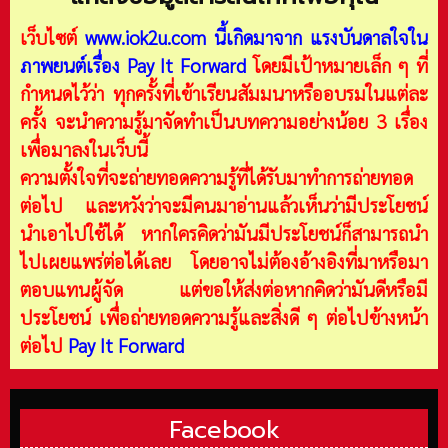
เว็บไซต์
www.iok2u.com
นี้เกิดมาจาก
แรงบันดาลใจใน
ภาพยนต์เรื่อง Pay It Forward
โดยมีเป้าหมายเล็ก ๆ ที่
กำหนดไว้ว่า ทุกครั้งที่เข้าเรียนสัมมนาหรืออบรมในแต่ละ
ครั้ง จะนำความรู้มาจัดทำเป็นบทความอย่างน้อย 3 เรื่อง
เพื่อมาลงในเว็บนี้
ความตั้งใจที่จะถ่ายทอดความรู้ที่ได้รับมาทำการถ่ายทอด
ต่อไป และหวังว่าจะมีคนมาอ่านแล้วเห็นว่ามีประโยชน์
นำเอาไปใช้ได้ หากใครคิดว่ามันมีประโยชน์ก็สามารถนำ
ไปเผยแพร่ต่อได้เลย โดยอาจไม่ต้องอ้างอิงที่มาหรือมา
ตอบแทนผู้จัด แต่ขอให้ส่งต่อหากคิดว่ามันดีหรือมี
ประโยชน์ เพื่อถ่ายทอดความรู้และสิ่งดี ๆ ต่อไปข้างหน้า
ต่อไป
Pay It Forward
Facebook