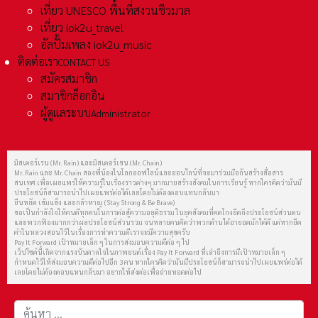
เที่ยว UNESCO พื้นที่สงวนชีวมวล
เที่ยว iok2u_travel
อัลปั้มเพลง iok2u_music
ติดต่อเรา
CONTACT US
สมัครสมาชิก
สมาชิกล็อกอิน
ผู้ดูแลระบบ
Administrator
มิสเตอร์เรน (Mr. Rain) และมิสเตอร์เชน (Mr. Chain)
Mr. Rain และ Mr. Chain สองพี่น้องในโลกออฟไลน์และออนไลน์ที่จะมาร่วมมือกันสร้างสื่อสาร
สนเทศ เพื่อเผยแพร่ให้ความรู้ในเรื่องราวต่างๆ มากมายสร้างสังคมในการเรียนรู้ หากใครคิดว่ามันมี
ประโยชน์ก็สามารถนำไปเผยแพร่ต่อได้เลยโดยไม่ต้องตอบแทนกลับมา
ยืนหยัด เข้มแข็ง และกล้าหาญ (Stay Strong & Be Brave)
ขอเป็นกำลังใจให้คนดีทุกคนในการต่อสู้ความอยุติธรรม ในยุคสังคมที่คดโกงยึดถึงประโยชน์ส่วนตน
และพวกฟ้องมากกว่าผลประโยชน์ส่วนรวม จนหลายคนคิดว่าพวกด้านได้อายอดมักได้ดี แต่หากยึด
คำในหลวงสอนไว้ในเรื่องการทำความดีเราจะมีความสุขครับ
Pay It Forward เป้าหมายเล็ก ๆ ในการส่งมอบความดีต่อ ๆ ไป
เว็ปไซต์นี้เกิดจากแรงบันดาลใจในภาพยนต์เรื่อง Pay It Forward ที่เล่าถึงการมีเป้าหมายเล็ก ๆ
กำหนดไว้ให้ส่งมอบความดีต่อไปอีก 3 คน หากใครคิดว่ามันมีประโยชน์ก็สามารถนำไปเผยแพร่ต่อได้
เลยโดยไม่ต้องตอบแทนกลับมา อยากให้ส่งต่อเพื่อถ่ายทอดต่อไป
การค้นหา